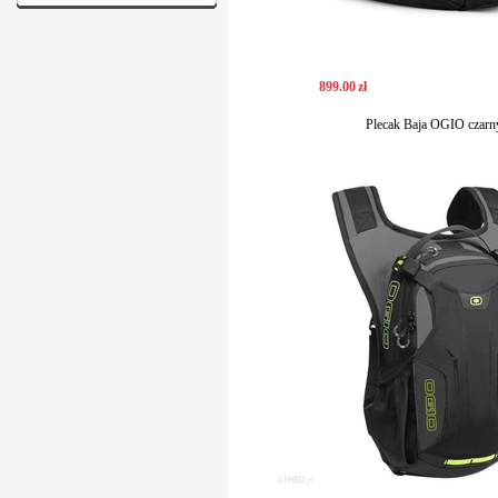
899
.
00
zł
Plecak Baja OGIO czarn