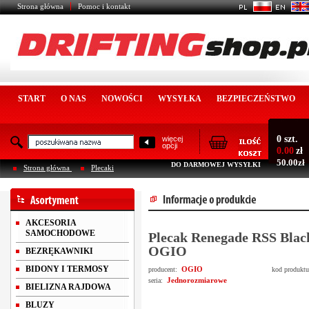
Strona główna
Pomoc i kontakt
START
O NAS
NOWOŚCI
WYSYŁKA
BEZPIECZEŃSTWO
0 szt.
więcej
opcji
0.00
zł
50.00zł
DO DARMOWEJ WYSYŁKI
Strona główna
Plecaki
AKCESORIA
SAMOCHODOWE
Plecak Renegade RSS Blac
OGIO
BEZRĘKAWNIKI
BIDONY I TERMOSY
OGIO
producent:
kod produkt
Jednorozmiarowe
seria:
BIELIZNA RAJDOWA
BLUZY