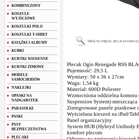
KOMBINEZONY
KOSZULE
WYJŚCIOWE
KOSZULKI POLO
KOSZULKI T-SHIRT
KSIĄŻKI I ALBUMY
KUBKI
KURTKI WIOSENNE
Plecak Ogio Renegade RSS B
KURTKI ZIMOWE
Pojemność: 29,5 L
MODELE
Wymiary: 50 x 36 x 27cm
SAMOCHODÓW
Waga: 1,54 kg
NAKLEJKI
Materiał: 600D Poliester
Wzmocniona oddzielna komora n
OPASKI NA
NADGARSTEK
Suspension System) mieszcząca l
Zintegrowane panele piankowe c
PARASOLKI
Wyściełana kieszeń na iPad/Tabl
PASKI
Panel organizacyjny
PASY
System HUB (Hybryd Unibody B
BEZPIECZEŃSTWA
komfort plecom
PLECAKI
Odporna na zgniecenia kieszeń T