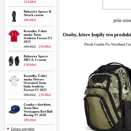
153
.
00
zł
Rękawice Sparco K-
Attack czarne
pola ozn
206
.
00
zł
Koszulka T-shirt
Osoby, które kupiły ten produkt
męska Team
Scuderia Ferrari F1
2025
Plecak Gambit Pro Woodland C
309
.
00
zł
216
.
00
zł
Rękawice Sparco
MECA-3 czarne
158
.
00
zł
Koszulka T-shirt
męska Drivers
Oversized Team
biała Scuderia
Ferrari F1 2025
399
.
00
zł
239
.
00
zł
Czapka z daszkiem
Team Max
Verstappen Red Bull
Racing F1 2026
209
.
00
zł
Zobacz wszystkie