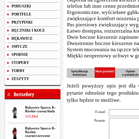
telefon lub inne cenne przedmio
PODUSZKI
Ergonomiczne, wyściełane gąbką 
PORTFELE
zwiększające komfort noszenia 
PRZYPINKI
Pas piersiowy zwiększający wy
Łatwo dostępna, rozszerzalna ki
RĘCZNIKI I KOCE
Dwie boczne kieszenie zapinane
RĘKAWICE
Dwustronne boczne kieszenie na 
SMYCZE
System mocowania na rączce te
SPODNIE
Miękki neoprenowy uchwyt w gó
STOPERY
TORBY
Specyfikacja
Masz pytanie?
Opinie
techniczna
o produkcie
ZESZYTY
Jeżeli powyższy opis jest dla 
pytanie odnośnie tego produktu
tylko będzie to możliwe.
Rękawice Sparco K-
Rookie czarny/biały
E-mail:
153
.
00
zł
Pytanie:
Rękawice Sparco K-
Rookie
czarne/czerwone