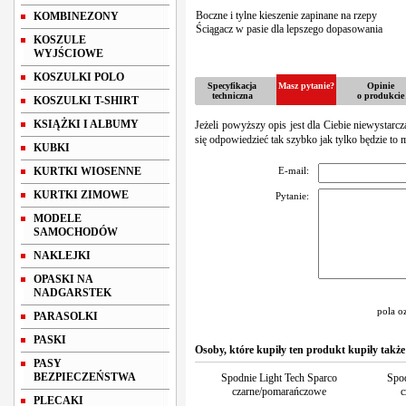
Boczne i tylne kieszenie zapinane na rzepy
KOMBINEZONY
Ściągacz w pasie dla lepszego dopasowania
KOSZULE
WYJŚCIOWE
KOSZULKI POLO
Specyfikacja
Masz pytanie?
Opinie
techniczna
o produkcie
KOSZULKI T-SHIRT
KSIĄŻKI I ALBUMY
Jeżeli powyższy opis jest dla Ciebie niewystarc
się odpowiedzieć tak szybko jak tylko będzie to 
KUBKI
KURTKI WIOSENNE
E-mail:
KURTKI ZIMOWE
Pytanie:
MODELE
SAMOCHODÓW
NAKLEJKI
OPASKI NA
NADGARSTEK
pola o
PARASOLKI
PASKI
Osoby, które kupiły ten produkt kupiły także
PASY
BEZPIECZEŃSTWA
Spodnie Light Tech Sparco
Spod
czarne/pomarańczowe
c
PLECAKI