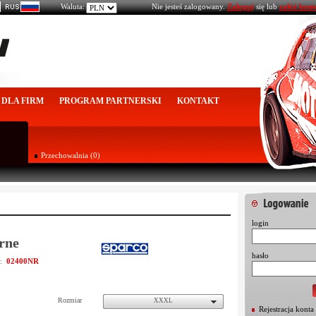
Waluta:
Nie jesteś zalogowany.
Zaloguj
się lub
załóż kont
DLA FIRM
PROGRAM PARTNERSKI
KONTAKT
Przechowalnia (0)
login
rne
hasło
02400NR
u:
Rozmiar
XXXL
Rejestracja konta