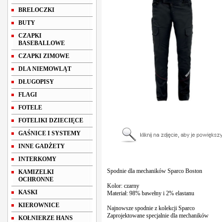
BRELOCZKI
BUTY
CZAPKI
BASEBALLOWE
CZAPKI ZIMOWE
DLA NIEMOWLĄT
DŁUGOPISY
FLAGI
FOTELE
FOTELIKI DZIECIĘCE
GAŚNICE I SYSTEMY
INNE GADŻETY
INTERKOMY
Spodnie dla mechaników Sparco Boston
KAMIZELKI
OCHRONNE
Kolor: czarny
KASKI
Materiał: 98% bawełny i 2% elastanu
KIEROWNICE
Najnowsze spodnie z kolekcji Sparco
Zaprojektowane specjalnie dla mechaników
KOŁNIERZE HANS