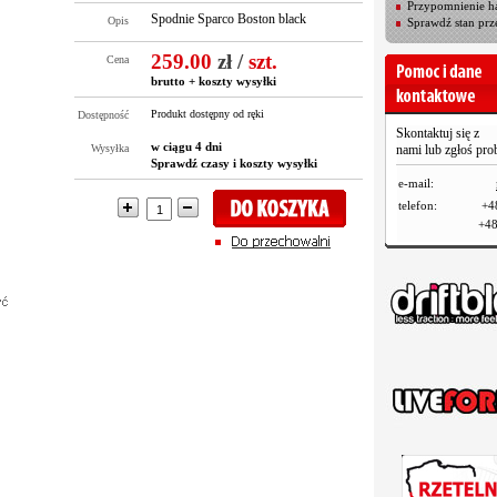
Przypomnienie ha
Spodnie Sparco Boston black
Opis
Sprawdź stan prz
259.00
zł
/
szt.
Cena
brutto +
koszty wysyłki
Produkt dostępny od ręki
Dostępność
Skontaktuj się z
w ciągu 4 dni
Wysyłka
nami lub zgłoś pr
Sprawdź czasy i koszty wysyłki
e-mail:
telefon:
+4
+48