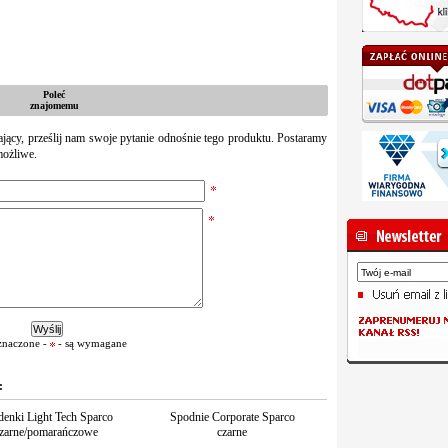
Poleć
znajomemu
zający, prześlij nam swoje pytanie odnośnie tego produktu. Postaramy
możliwe.
znaczone -
- są wymagane
:
enki Light Tech Sparco
Spodnie Corporate Sparco
zarne/pomarańczowe
czarne