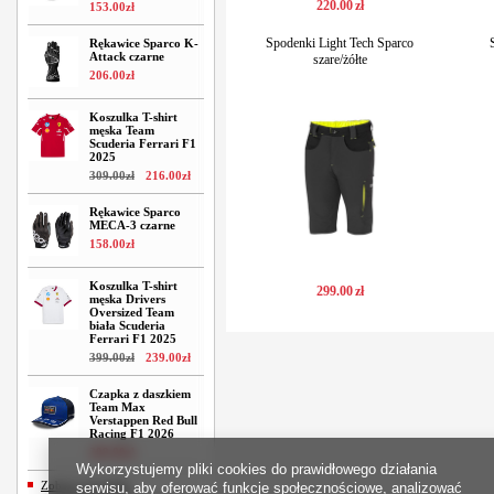
220
.
00
zł
153
.
00
zł
Spodenki Light Tech Sparco
Rękawice Sparco K-
Attack czarne
szare/żółte
206
.
00
zł
Koszulka T-shirt
męska Team
Scuderia Ferrari F1
2025
309
.
00
zł
216
.
00
zł
Rękawice Sparco
MECA-3 czarne
158
.
00
zł
Koszulka T-shirt
299
.
00
zł
męska Drivers
Oversized Team
biała Scuderia
Ferrari F1 2025
399
.
00
zł
239
.
00
zł
Czapka z daszkiem
Team Max
Verstappen Red Bull
Racing F1 2026
209
.
00
zł
Wykorzystujemy pliki cookies do prawidłowego działania
Zobacz wszystkie
serwisu, aby oferować funkcje społecznościowe, analizować