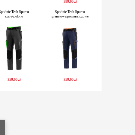
399
.
00
zł
Spodnie Tech Sparco
Spodnie Tech Sparco
szare/zielone
granatowe/pomarańczowe
359
.
00
zł
359
.
00
zł