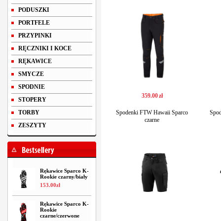
PODUSZKI
PORTFELE
PRZYPINKI
RĘCZNIKI I KOCE
RĘKAWICE
SMYCZE
SPODNIE
359
.
00
zł
STOPERY
TORBY
Spodenki FTW Hawaii Sparco
Spod
czarne
ZESZYTY
Rękawice Sparco K-
Rookie czarny/biały
153
.
00
zł
Rękawice Sparco K-
Rookie
czarne/czerwone