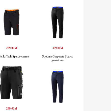
299
.
00
zł
399
.
00
zł
enki Tech Sparco czarne
Spodnie Corporate Sparco
granatowe
299
.
00
zł