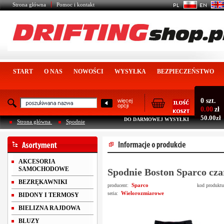
Strona główna
Pomoc i kontakt
START
O NAS
NOWOŚCI
WYSYŁKA
BEZPIECZEŃSTWO
0 szt.
więcej
opcji
0.00
zł
50.00zł
DO DARMOWEJ WYSYŁKI
Strona główna
Spodnie
AKCESORIA
SAMOCHODOWE
Spodnie Boston Sparco cza
BEZRĘKAWNIKI
Sparco
producent:
kod produkt
Wielorozmiarowe
seria:
BIDONY I TERMOSY
BIELIZNA RAJDOWA
BLUZY