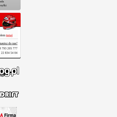
sła
esyłki
oblem
tutaj
napisz do nas!
8 793 205 777
 22 834 54 04