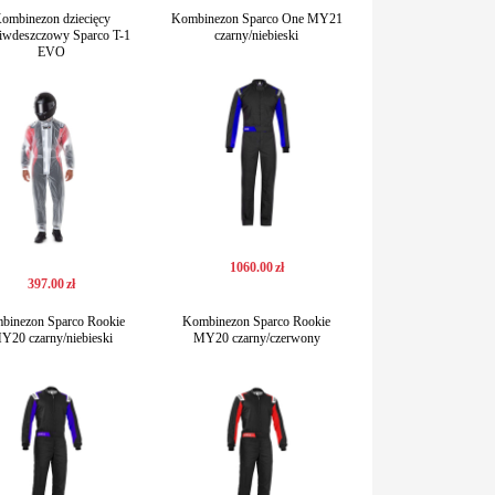
ombinezon dziecięcy
Kombinezon Sparco One MY21
ciwdeszczowy Sparco T-1
czarny/niebieski
EVO
1060
.
00
zł
397
.
00
zł
binezon Sparco Rookie
Kombinezon Sparco Rookie
Y20 czarny/niebieski
MY20 czarny/czerwony