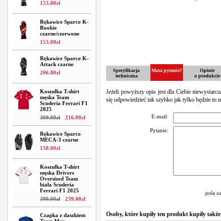
153
.
00
zł
Rękawice Sparco K-
Rookie
czarne/czerwone
153
.
00
zł
Rękawice Sparco K-
Attack czarne
Specyfikacja
Masz pytanie?
Opinie
206
.
00
zł
techniczna
o produkcie
Koszulka T-shirt
Jeżeli powyższy opis jest dla Ciebie niewystarc
męska Team
się odpowiedzieć tak szybko jak tylko będzie to 
Scuderia Ferrari F1
2025
E-mail:
309
.
00
zł
216
.
00
zł
Pytanie:
Rękawice Sparco
MECA-3 czarne
158
.
00
zł
Koszulka T-shirt
męska Drivers
Oversized Team
biała Scuderia
Ferrari F1 2025
pola o
399
.
00
zł
239
.
00
zł
Osoby, które kupiły ten produkt kupiły także
Czapka z daszkiem