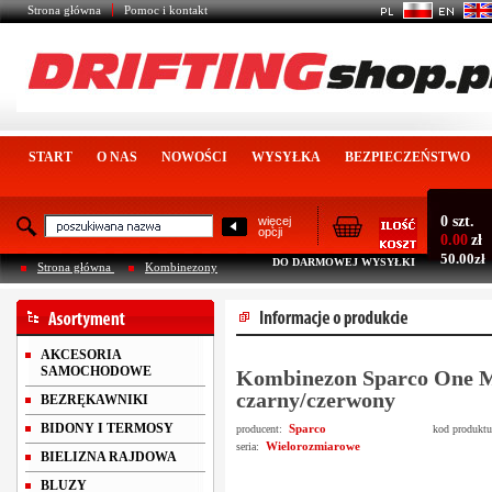
Strona główna
Pomoc i kontakt
START
O NAS
NOWOŚCI
WYSYŁKA
BEZPIECZEŃSTWO
0 szt.
więcej
opcji
0.00
zł
50.00zł
DO DARMOWEJ WYSYŁKI
Strona główna
Kombinezony
AKCESORIA
SAMOCHODOWE
Kombinezon Sparco One 
czarny/czerwony
BEZRĘKAWNIKI
BIDONY I TERMOSY
Sparco
producent:
kod produkt
Wielorozmiarowe
seria:
BIELIZNA RAJDOWA
BLUZY