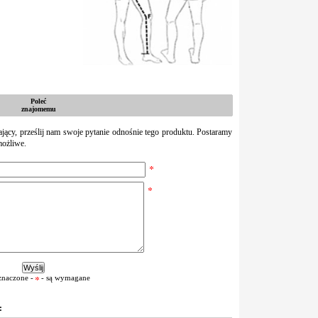
Poleć
znajomemu
zający, prześlij nam swoje pytanie odnośnie tego produktu. Postaramy
możliwe.
znaczone -
- są wymagane
: