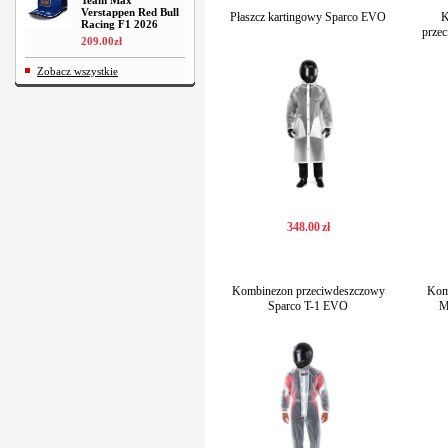
Team Max
Verstappen Red Bull
Płaszcz kartingowy Sparco EVO
K
Racing F1 2026
prze
209
.
00
zł
Zobacz wszystkie
348
.
00
zł
Kombinezon przeciwdeszczowy
Kom
Sparco T-1 EVO
M