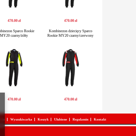
470
.
00
zł
470
.
00
zł
binezon Sparco Rookie
Kombinezon dziecięcy Sparco
MY20 czarny/żółty
Rookie MY20 czarny/czerwony
470
.
00
zł
470
.
00
zł
acja
Wyszukiwarka
Koszyk
Ulubione
Regulamin
Kontakt