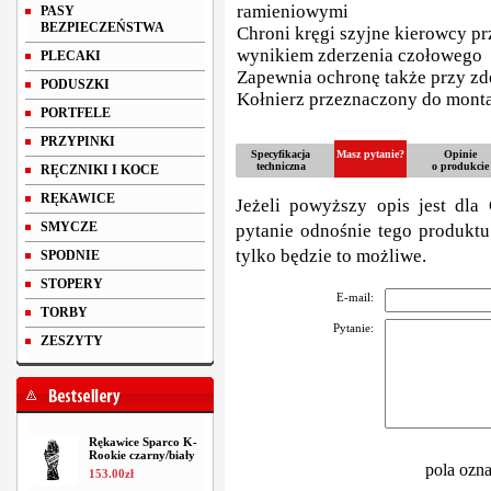
ramieniowymi
PASY
BEZPIECZEŃSTWA
Chroni kręgi szyjne kierowcy p
wynikiem zderzenia czołowego
PLECAKI
Zapewnia ochronę także przy z
PODUSZKI
Kołnierz przeznaczony do mont
PORTFELE
PRZYPINKI
Specyfikacja
Masz pytanie?
Opinie
techniczna
o produkcie
RĘCZNIKI I KOCE
RĘKAWICE
Jeżeli powyższy opis jest dla 
SMYCZE
pytanie odnośnie tego produktu
tylko będzie to możliwe.
SPODNIE
STOPERY
E-mail:
TORBY
Pytanie:
ZESZYTY
Rękawice Sparco K-
Rookie czarny/biały
pola ozn
153
.
00
zł