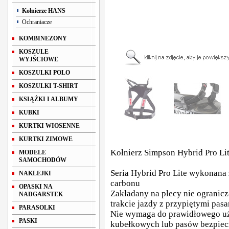
Kołnierze HANS
Ochraniacze
KOMBINEZONY
KOSZULE
WYJŚCIOWE
KOSZULKI POLO
KOSZULKI T-SHIRT
KSIĄŻKI I ALBUMY
KUBKI
KURTKI WIOSENNE
KURTKI ZIMOWE
Kołnierz Simpson Hybrid Pro Li
MODELE
SAMOCHODÓW
Seria Hybrid Pro Lite wykonana 
NAKLEJKI
carbonu
OPASKI NA
Zakładany na plecy nie ogranic
NADGARSTEK
trakcie jazdy z przypiętymi pas
PARASOLKI
Nie wymaga do prawidłowego uż
PASKI
kubełkowych lub pasów bezpiec