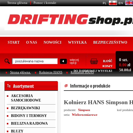
Strona główna
Pomoc i kontakt
START
O NAS
NOWOŚCI
WYSYŁKA
BEZPIECZEŃSTWO
0 szt.
więcej
opcji
0.00
zł
50.00zł
DO DARMOWEJ WYSYŁKI
Strona główna
Kołnierze HANS
Kołnierze HANS
AKCESORIA
SAMOCHODOWE
Kołnierz HANS Simpson Hy
BEZRĘKAWNIKI
Simpson
producent:
kod produkt
Wielorozmiarowe
seria:
BIDONY I TERMOSY
BIELIZNA RAJDOWA
BLUZY