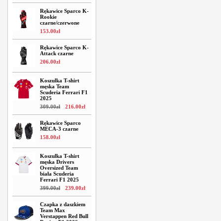
Rękawice Sparco K-
Rookie
czarne/czerwone
153
.
00
zł
Rękawice Sparco K-
Attack czarne
206
.
00
zł
Koszulka T-shirt
męska Team
Scuderia Ferrari F1
2025
309
.
00
zł
216
.
00
zł
Rękawice Sparco
MECA-3 czarne
158
.
00
zł
Koszulka T-shirt
męska Drivers
Oversized Team
biała Scuderia
Ferrari F1 2025
399
.
00
zł
239
.
00
zł
Czapka z daszkiem
Team Max
Verstappen Red Bull