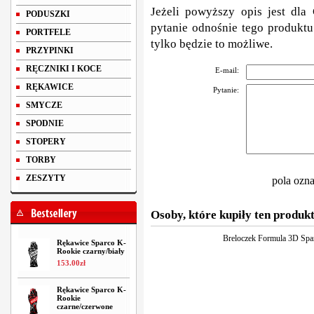
Jeżeli powyższy opis jest dla 
PODUSZKI
pytanie odnośnie tego produktu
PORTFELE
tylko będzie to możliwe.
PRZYPINKI
RĘCZNIKI I KOCE
E-mail:
RĘKAWICE
Pytanie:
SMYCZE
SPODNIE
STOPERY
TORBY
ZESZYTY
pola ozn
Osoby, które kupiły ten produkt
Breloczek Formula 3D Spa
Rękawice Sparco K-
Rookie czarny/biały
153
.
00
zł
Rękawice Sparco K-
Rookie
czarne/czerwone