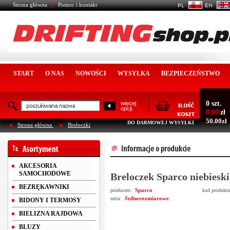
Strona główna
Pomoc i kontakt
START
O NAS
NOWOŚCI
WYSYŁKA
BEZPIECZEŃSTWO
0 szt.
więcej
opcji
0.00
zł
50.00zł
DO DARMOWEJ WYSYŁKI
Strona główna
Breloczki
AKCESORIA
SAMOCHODOWE
Breloczek Sparco niebieski
BEZRĘKAWNIKI
Sparco
producent:
kod produkt
Jednorozmiarowe
seria:
BIDONY I TERMOSY
BIELIZNA RAJDOWA
BLUZY