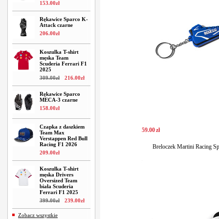
153
.
00
zł
Rękawice Sparco K-
Attack czarne
206
.
00
zł
Koszulka T-shirt
męska Team
Scuderia Ferrari F1
2025
309
.
00
zł
216
.
00
zł
Rękawice Sparco
MECA-3 czarne
158
.
00
zł
Czapka z daszkiem
59
.
00
zł
Team Max
Verstappen Red Bull
Racing F1 2026
Breloczek Martini Racing S
209
.
00
zł
Koszulka T-shirt
męska Drivers
Oversized Team
biała Scuderia
Ferrari F1 2025
399
.
00
zł
239
.
00
zł
Zobacz wszystkie