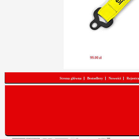
99
.
00
zł
Strona główna
Bestsellery
Nowości
Rejestr