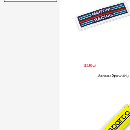
119
.
00
zł
Breloczek Sparco żółty