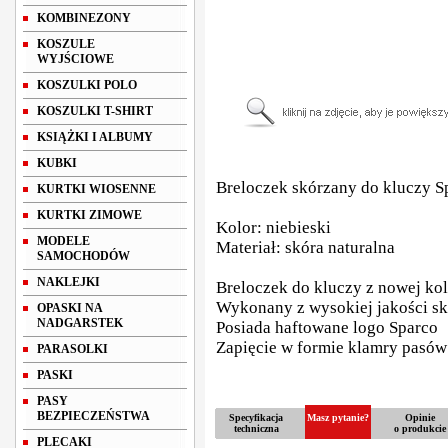
KOMBINEZONY
KOSZULE
WYJŚCIOWE
KOSZULKI POLO
KOSZULKI T-SHIRT
KSIĄŻKI I ALBUMY
KUBKI
Breloczek skórzany do kluczy S
KURTKI WIOSENNE
KURTKI ZIMOWE
Kolor: niebieski
MODELE
Materiał: skóra naturalna
SAMOCHODÓW
NAKLEJKI
Breloczek do kluczy z nowej kol
Wykonany z wysokiej jakości sk
OPASKI NA
NADGARSTEK
Posiada haftowane logo Sparco
Zapięcie w formie klamry pasów
PARASOLKI
PASKI
PASY
BEZPIECZEŃSTWA
Specyfikacja
Masz pytanie?
Opinie
techniczna
o produkcie
PLECAKI