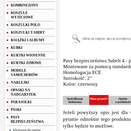
KOMBINEZONY
KOSZULE
WYJŚCIOWE
KOSZULKI POLO
KOSZULKI T-SHIRT
KSIĄŻKI I ALBUMY
KUBKI
KURTKI WIOSENNE
Pasy bezpieczeństwa Sabelt 4 -
KURTKI ZIMOWE
Montowane za pomocą standard
MODELE
Homologacja ECE
SAMOCHODÓW
Szerokość: 2"
NAKLEJKI
Kolor: czerwony
OPASKI NA
NADGARSTEK
Specyfikacja
Masz pytanie?
Opinie
PARASOLKI
techniczna
o produkcie
PASKI
Jeżeli powyższy opis jest dla 
PASY
pytanie odnośnie tego produktu
BEZPIECZEŃSTWA
tylko będzie to możliwe.
Akcesoria do pasów