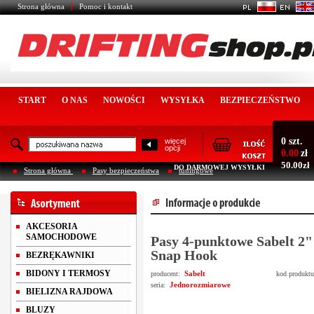
Strona główna
Pomoc i kontakt
START
O NAS
NOWOŚCI
WYSYŁKA
BEZPIECZEŃSTWO
0 szt.
więcej
opcji
0.00
zł
50.00zł
DO DARMOWEJ WYSYŁKI
Strona główna
Pasy bezpieczeństwa
tuningowe
AKCESORIA
SAMOCHODOWE
Pasy 4-punktowe Sabelt 2"
Snap Hook
BEZRĘKAWNIKI
BIDONY I TERMOSY
Sabelt
producent:
kod produkt
Jednorozmiarowe
seria:
BIELIZNA RAJDOWA
BLUZY