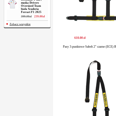
męska Drivers
Oversized Team
biała Scuderia
Ferrari F1 2025
399
.
00
zł
239
.
00
zł
Zobacz wszystkie
610
.
00
zł
Pasy 3-punktowe Sabelt 2" czarne (ECE) 