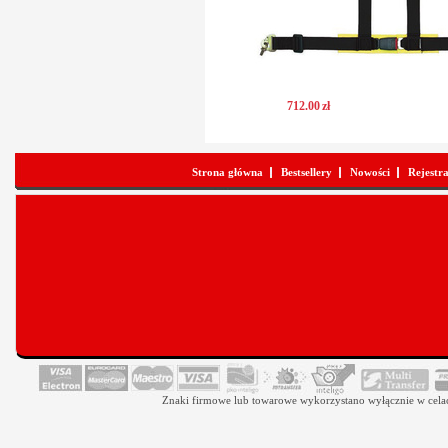
712
.
00
zł
Strona główna
Bestsellery
Nowości
Rejestr
Znaki firmowe lub towarowe wykorzystano wyłącznie w celach