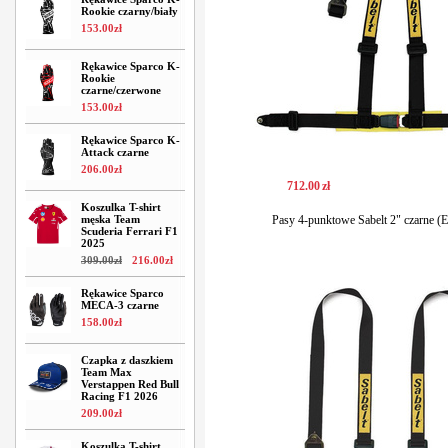
Rookie czarny/biały
153
.
00
zł
Rękawice Sparco K-
Rookie
czarne/czerwone
153
.
00
zł
Rękawice Sparco K-
Attack czarne
206
.
00
zł
712
.
00
zł
Koszulka T-shirt
męska Team
Pasy 4-punktowe Sabelt 2" czarne (
Scuderia Ferrari F1
2025
309
.
00
zł
216
.
00
zł
Rękawice Sparco
MECA-3 czarne
158
.
00
zł
Czapka z daszkiem
Team Max
Verstappen Red Bull
Racing F1 2026
209
.
00
zł
Koszulka T-shirt