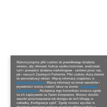
Wykorzystujemy pliki cookies do prawidłowego działania
serwisu, aby oferować funkcje społecznościowe, analizować
ruch i prowadzić działania marketingowe - zarówno przez nas,
jak i naszych Zaufanych Partnerów. Pliki cookies służą również
do personalizacji reklam. Więcej informacji znajdziesz w
polityce prywatności
. Więcej informacji na temat warunków i
prywatności można znaleźć także na stronie
Prywatność i
warunki Google
. Akceptacja tego komunikatu oznacza zgodę
na ich zapisywanie na Twoim komputerze. Możesz określić
warunki przechowywania lub dostępu do nich klikając w
zakładkę „Konfiguracja zgód”. Zgodę możesz wycofać w
dowolnym momencie poprzez usunięcie plików cookies z