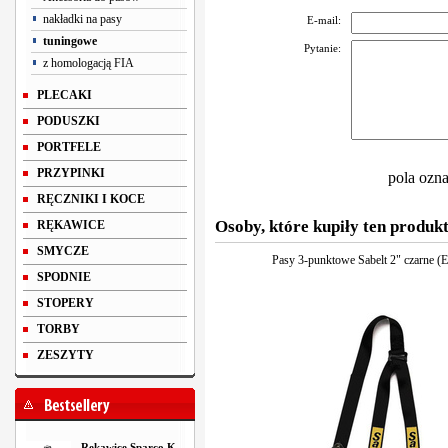
nakładki na pasy
E-mail:
tuningowe
Pytanie:
z homologacją FIA
PLECAKI
PODUSZKI
PORTFELE
PRZYPINKI
pola ozn
RĘCZNIKI I KOCE
Osoby, które kupiły ten produkt
RĘKAWICE
SMYCZE
Pasy 3-punktowe Sabelt 2" czarne (
SPODNIE
STOPERY
TORBY
ZESZYTY
Rękawice Sparco K-