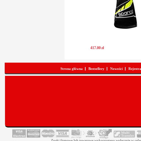
417
.
00
zł
Strona główna
Bestsellery
Nowości
Rejestr
Znaki firmowe lub towarowe wykorzystano wyłącznie w celach