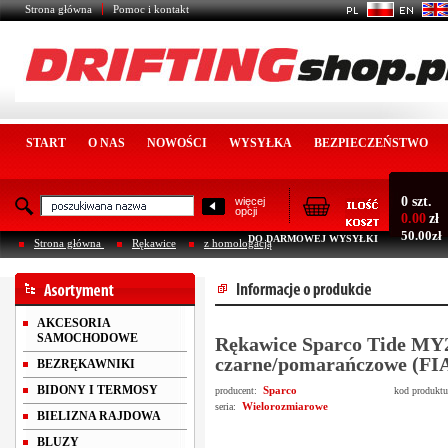
Strona główna
Pomoc i kontakt
START
O NAS
NOWOŚCI
WYSYŁKA
BEZPIECZEŃSTWO
0 szt.
więcej
opcji
0.00
zł
50.00zł
DO DARMOWEJ WYSYŁKI
Strona główna
Rękawice
z homologacją
AKCESORIA
SAMOCHODOWE
Rękawice Sparco Tide MY
czarne/pomarańczowe (FI
BEZRĘKAWNIKI
BIDONY I TERMOSY
Sparco
producent:
kod produkt
Wielorozmiarowe
seria:
BIELIZNA RAJDOWA
BLUZY