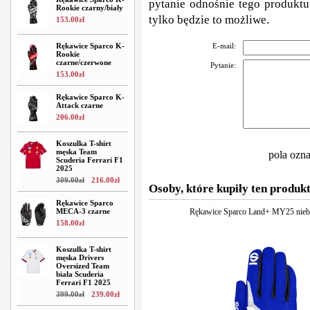
pytanie odnośnie tego produktu
Rookie czarny/biały
tylko będzie to możliwe.
153
.
00
zł
Rękawice Sparco K-
E-mail:
Rookie
czarne/czerwone
Pytanie:
153
.
00
zł
Rękawice Sparco K-
Attack czarne
206
.
00
zł
Koszulka T-shirt
męska Team
pola ozn
Scuderia Ferrari F1
2025
309
.
00
zł
216
.
00
zł
Osoby, które kupiły ten produkt
Rękawice Sparco
MECA-3 czarne
Rękawice Sparco Land+ MY25 niebi
158
.
00
zł
Koszulka T-shirt
męska Drivers
Oversized Team
biała Scuderia
Ferrari F1 2025
399
.
00
zł
239
.
00
zł