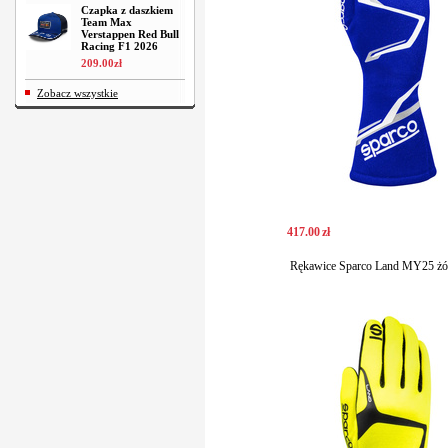
Czapka z daszkiem
Team Max
Verstappen Red Bull
Racing F1 2026
209
.
00
zł
Zobacz wszystkie
417
.
00
zł
Rękawice Sparco Land MY25 żół