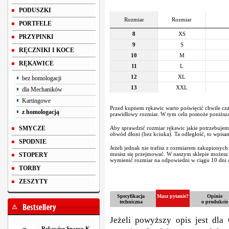
PODUSZKI
Rozmiar
Rozmiar
PORTFELE
8
XS
PRZYPINKI
9
S
RĘCZNIKI I KOCE
10
M
RĘKAWICE
11
L
12
XL
bez homologacji
13
XXL
dla Mechaników
Kartingowe
Przed kupnem rękawic warto poświęcić chwile cza
z homologacją
prawidłowy rozmiar. W tym celu pomoże poniższa 
SMYCZE
Aby sprawdzić rozmiar rękawic jakie potrzebujem
obwód dłoni (bez kciuka). Ta odległość, to wpisa
SPODNIE
Jeżeli jednak nie trafisz z rozmiarem zakupionych
musisz się przejmować. W naszym sklepie możes
STOPERY
wymienić rozmiar na odpowiedni w ciągu 10 dni o
TORBY
ZESZYTY
Specyfikacja
Masz pytanie?
Opinie
techniczna
o produkcie
Jeżeli powyższy opis jest dla 
Rękawice Sparco K-