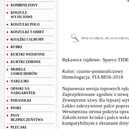
KOMBINEZONY
KOSZULE
WYJŚCIOWE
KOSZULKI POLO
KOSZULKI T-SHIRT
KSIĄŻKI I ALBUMY
KUBKI
KURTKI WIOSENNE
Rękawice rajdowe- Sparco TID
KURTKI ZIMOWE
MODELE
Kolor: czarno-pomarańczowy
SAMOCHODÓW
Homologacja: FIA 8856-2018
NAKLEJKI
Najnowsza wersja topowych ręka
OPASKI NA
NADGARSTEK
Zaprojektowane zgodnie z now
Zewnętrzne szwy dla lepszej wy
PARASOLKI
Lekko zakrzywione palce popra
PASKI
Wewnętrzna strona pokryta opr
PASY
Zakończenie kciuka i palca wsk
BEZPIECZEŃSTWA
kompatybilnym z ekranami dot
PLECAKI