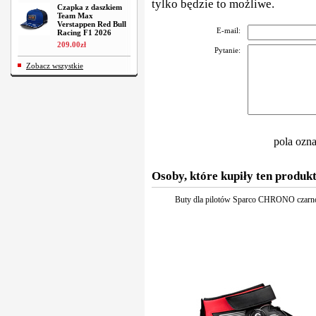
tylko będzie to możliwe.
Czapka z daszkiem
Team Max
Verstappen Red Bull
E-mail:
Racing F1 2026
209
.
00
zł
Pytanie:
Zobacz wszystkie
pola ozn
Osoby, które kupiły ten produkt
Buty dla pilotów Sparco CHRONO czarn