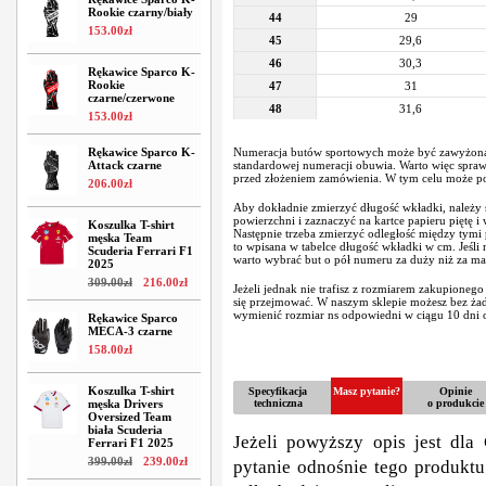
Rookie czarny/biały
44
29
153
.
00
zł
45
29,6
46
30,3
Rękawice Sparco K-
Rookie
47
31
czarne/czerwone
48
31,6
153
.
00
zł
Rękawice Sparco K-
Numeracja butów sportowych może być zawyżona
Attack czarne
standardowej numeracji obuwia. Warto więc spraw
przed złożeniem zamówienia. W tym celu może po
206
.
00
zł
Aby dokładnie zmierzyć długość wkładki, należy s
powierzchni i zaznaczyć na kartce papieru piętę i
Koszulka T-shirt
Następnie trzeba zmierzyć odległość między tymi
męska Team
to wpisana w tabelce długość wkładki w cm. Jeśli
Scuderia Ferrari F1
warto wybrać but o pół numeru za duży niż za ma
2025
309
.
00
zł
216
.
00
zł
Jeżeli jednak nie trafisz z rozmiarem zakupionego
się przejmować. W naszym sklepie możesz bez ż
wymienić rozmiar ns odpowiedni w ciągu 10 dni o
Rękawice Sparco
MECA-3 czarne
158
.
00
zł
Koszulka T-shirt
Specyfikacja
Masz pytanie?
Opinie
męska Drivers
techniczna
o produkcie
Oversized Team
biała Scuderia
Jeżeli powyższy opis jest dla 
Ferrari F1 2025
399
.
00
zł
239
.
00
zł
pytanie odnośnie tego produktu