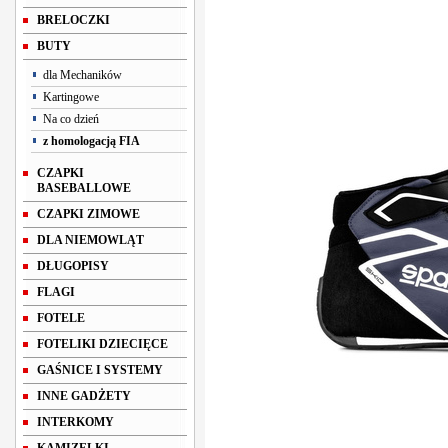
BRELOCZKI
BUTY
dla Mechaników
Kartingowe
Na co dzień
z homologacją FIA
CZAPKI
BASEBALLOWE
CZAPKI ZIMOWE
DLA NIEMOWLĄT
DŁUGOPISY
FLAGI
FOTELE
FOTELIKI DZIECIĘCE
GAŚNICE I SYSTEMY
INNE GADŻETY
INTERKOMY