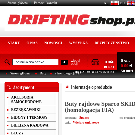
Strona główna
Pomoc i kontakt
START
O NAS
NOWOŚCI
WYSYŁKA
BEZPIECZEŃSTWO
0 szt.
więcej
opcji
0.00
zł
50.00zł
DO DARMOWEJ WYSYŁKI
Strona główna
Buty
z homologacją FIA
AKCESORIA
SAMOCHODOWE
Buty rajdowe Sparco SKID
(homologacja FIA)
BEZRĘKAWNIKI
BIDONY I TERMOSY
Sparco
producent:
kod produkt
Wielorozmiarowe
seria:
BIELIZNA RAJDOWA
BLUZY