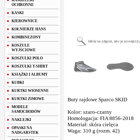
KAMIZELKI
OCHRONNE
KASKI
KIEROWNICE
KOŁNIERZE HANS
KOMBINEZONY
KOSZULE
WYJŚCIOWE
KOSZULKI POLO
KOSZULKI T-SHIRT
KSIĄŻKI I ALBUMY
KUBKI
KURTKI WIOSENNE
KURTKI ZIMOWE
Buty rajdowe Sparco SKID
MODELE
Kolor: szaro-czarny
SAMOCHODÓW
Homologacja: FIA 8856-2018
NAKLEJKI
Materiał: skóra cielęca
OPASKI NA
Waga: 310 g (rozm. 42)
NADGARSTEK