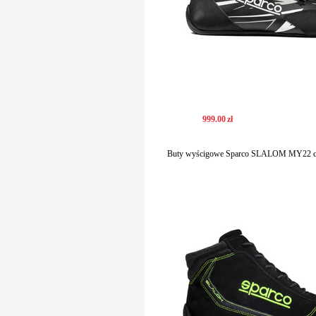
999
.
00
zł
Buty wyścigowe Sparco SLALOM MY22 cza