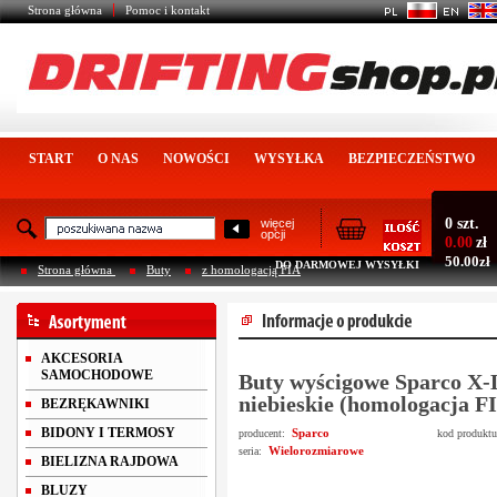
Strona główna
Pomoc i kontakt
START
O NAS
NOWOŚCI
WYSYŁKA
BEZPIECZEŃSTWO
0 szt.
więcej
opcji
0.00
zł
50.00zł
DO DARMOWEJ WYSYŁKI
Strona główna
Buty
z homologacją FIA
AKCESORIA
SAMOCHODOWE
Buty wyścigowe Sparco X
niebieskie (homologacja F
BEZRĘKAWNIKI
BIDONY I TERMOSY
Sparco
producent:
kod produkt
Wielorozmiarowe
seria:
BIELIZNA RAJDOWA
BLUZY