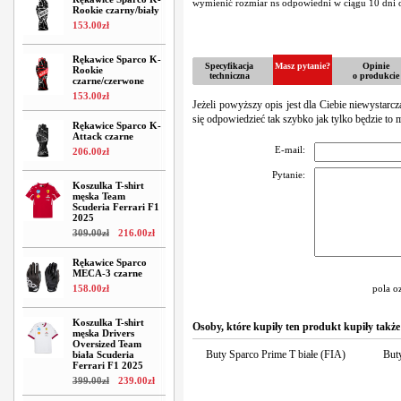
wymienić rozmiar ns odpowiedni w ciągu 10 dni o
Rookie czarny/biały
153
.
00
zł
Rękawice Sparco K-
Specyfikacja
Masz pytanie?
Opinie
Rookie
techniczna
o produkcie
czarne/czerwone
153
.
00
zł
Jeżeli powyższy opis jest dla Ciebie niewystarc
się odpowiedzieć tak szybko jak tylko będzie to 
Rękawice Sparco K-
Attack czarne
E-mail:
206
.
00
zł
Pytanie:
Koszulka T-shirt
męska Team
Scuderia Ferrari F1
2025
309
.
00
zł
216
.
00
zł
Rękawice Sparco
MECA-3 czarne
158
.
00
zł
pola o
Koszulka T-shirt
Osoby, które kupiły ten produkt kupiły także
męska Drivers
Oversized Team
Buty Sparco Prime T białe (FIA)
But
biała Scuderia
Ferrari F1 2025
399
.
00
zł
239
.
00
zł