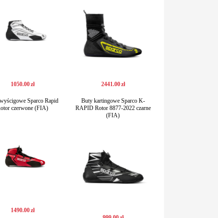
1050
.
00
zł
2441
.
00
zł
wyścigowe Sparco Rapid
Buty kartingowe Sparco K-
otor czerwone (FIA)
RAPID Rotor 8877-2022 czarne
(FIA)
1490
.
00
zł
999
.
00
zł