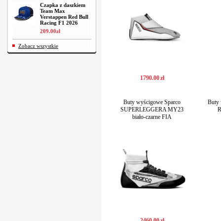
Czapka z daszkiem
Team Max
Verstappen Red Bull
Racing F1 2026
209
.
00
zł
Zobacz wszystkie
1790
.
00
zł
Buty wyścigowe Sparco
Buty 
SUPERLEGGERA MY23
R
biało-czarne FIA
2460
.
00
zł