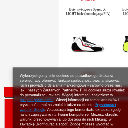
Buty wyścigowe Sparco X-
But
LIGHT białe (homologacja FIA)
LIG
1479
.
00
zł
Wykorzystujemy pliki cookies do prawidłowego działania
serwisu, aby oferować funkcje społecznościowe, analizować
ruch i prowadzić działania marketingowe - zarówno przez nas,
jak i naszych Zaufanych Partnerów. Pliki cookies służą również
Strona główna
Bestsellery
Nowości
Rejestr
do personalizacji reklam. Więcej informacji znajdziesz w
polityce prywatności
. Więcej informacji na temat warunków i
prywatności można znaleźć także na stronie
Prywatność i
warunki Google
. Akceptacja tego komunikatu oznacza zgodę
na ich zapisywanie na Twoim komputerze. Możesz określić
warunki przechowywania lub dostępu do nich klikając w
zakładkę „Konfiguracja zgód”. Zgodę możesz wycofać w