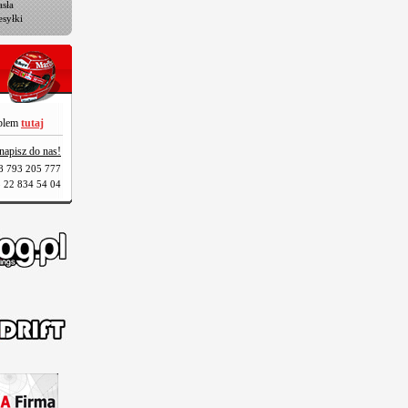
sła
esyłki
oblem
tutaj
napisz do nas!
8 793 205 777
 22 834 54 04