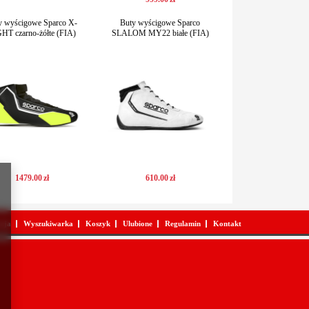
y wyścigowe Sparco X-
Buty wyścigowe Sparco
HT czarno-żółte (FIA)
SLALOM MY22 białe (FIA)
1479
.
00
zł
610
.
00
zł
acja
Wyszukiwarka
Koszyk
Ulubione
Regulamin
Kontakt