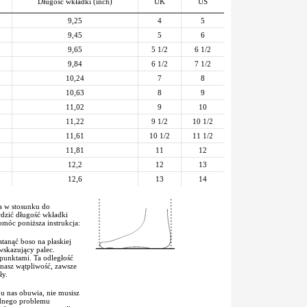
Długość wkładki (inch)
UK
US
9,25
4
5
9,45
5
6
9,65
5 1/2
6 1/2
9,84
6 1/2
7 1/2
10,24
7
8
10,63
8
9
11,02
9
10
11,22
9 1/2
10 1/2
11,61
10 1/2
11 1/2
11,81
11
12
12,2
12
13
12,6
13
14
 w stosunku do
dzić długość wkładki
móc poniższa instrukcja:
tanąć boso na płaskiej
 wskazujący palec.
 punktami. Ta odległość
 masz wątpliwość, zawsze
ły.
 u nas obuwia, nie musisz
adnego problemu