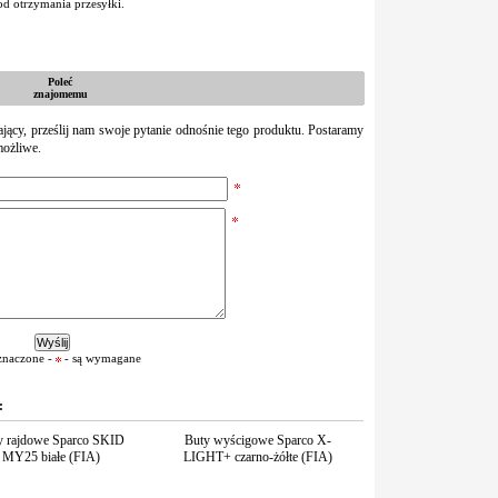
d otrzymania przesyłki.
Poleć
znajomemu
zający, prześlij nam swoje pytanie odnośnie tego produktu. Postaramy
możliwe.
znaczone -
- są wymagane
:
y rajdowe Sparco SKID
Buty wyścigowe Sparco X-
MY25 białe (FIA)
LIGHT+ czarno-żółte (FIA)