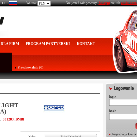
Waluta:
Nie jesteś zalogowany.
Zaloguj
się lub
załóż kont
DLA FIRM
PROGRAM PARTNERSKI
KONTAKT
Przechowalnia (0)
login
-LIGHT
IA)
hasło
001283..BMBI
u:
Rejestracja konta
Kolor
Biały || Niebieski