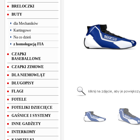
BRELOCZKI
BUTY
dla Mechaników
Kartingowe
Na co dzień
z homologacją FIA
CZAPKI
BASEBALLOWE
CZAPKI ZIMOWE
DLA NIEMOWLĄT
DŁUGOPISY
FLAGI
FOTELE
FOTELIKI DZIECIĘCE
GAŚNICE I SYSTEMY
INNE GADŻETY
INTERKOMY