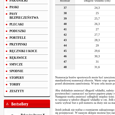
PARASOLKI
Rozmiar
Długość wkładki (cm)
PASKI
37
24,3
38
25
PASY
BEZPIECZEŃSTWA
39
25,7
40
26,3
PLECAKI
41
27
PODUSZKI
42
27,7
PORTFELE
43
28,3
PRZYPINKI
44
29
RĘCZNIKI I KOCE
45
29,6
46
30,3
RĘKAWICE
47
31
SMYCZE
48
31,6
SPODNIE
Numeracja butów sportowych może być zawyżona
STOPERY
standardowej numeracji obuwia. Warto więc spraw
przed złożeniem zamówienia. W tym celu może po
TORBY
Aby dokładnie zmierzyć długość wkładki, należy s
ZESZYTY
powierzchni i zaznaczyć na kartce papieru piętę i
Następnie trzeba zmierzyć odległość między tymi
to wpisana w tabelce długość wkładki w cm. Jeśli
warto wybrać but o pół numeru za duży niż za ma
Jeżeli jednak nie trafisz z rozmiarem zakupionego
się przejmować. W naszym sklepie możesz bez ż
Rękawice Sparco K-