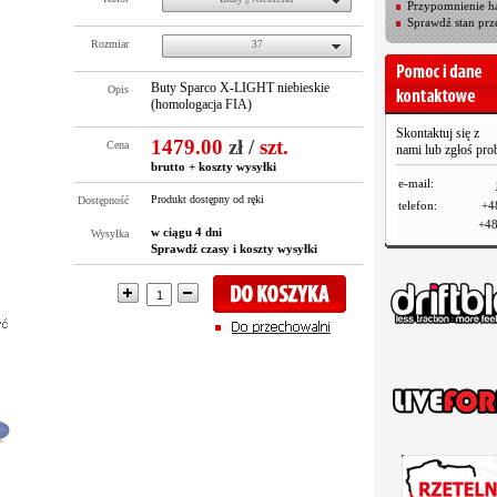
Przypomnienie ha
Sprawdź stan prz
Rozmiar
37
Buty Sparco X-LIGHT niebieskie
Opis
(homologacja FIA)
Skontaktuj się z
1479.00
zł
/
szt.
Cena
nami lub zgłoś pr
brutto +
koszty wysyłki
e-mail:
Produkt dostępny od ręki
Dostępność
telefon:
+4
+48
w ciągu 4 dni
Wysyłka
Sprawdź czasy i koszty wysyłki