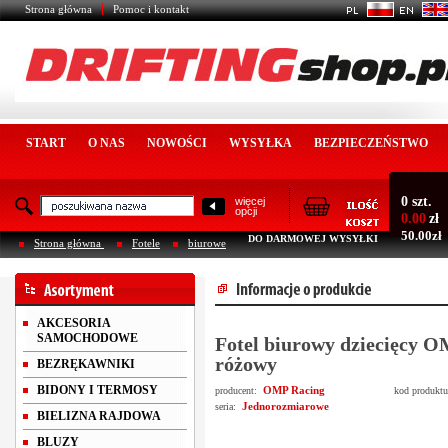
Strona główna
Pomoc i kontakt
START
O NAS
NOWOŚCI
WYSYŁKA
BEZPIECZEŃSTWO
0 szt.
więcej
opcji
0.00
zł
50.00zł
DO DARMOWEJ WYSYŁKI
Strona główna
Fotele
biurowe
AKCESORIA
SAMOCHODOWE
Fotel biurowy dziecięcy 
różowy
BEZRĘKAWNIKI
BIDONY I TERMOSY
OMP Racing
producent:
kod produkt
Jednorozmiarowe
seria:
BIELIZNA RAJDOWA
BLUZY