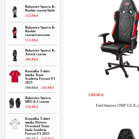
Rękawice Sparco K-
Rookie czarny/biały
153
.
00
zł
Rękawice Sparco K-
Rookie
czarne/czerwone
153
.
00
zł
Rękawice Sparco K-
Attack czarne
206
.
00
zł
Koszulka T-shirt
męska Team
Scuderia Ferrari F1
2025
309
.
00
zł
216
.
00
zł
1369
.
00
zł
Rękawice Sparco
MECA-3 czarne
Fotel biurowy OMP GS-X c
158
.
00
zł
Koszulka T-shirt
męska Drivers
Oversized Team
biała Scuderia
Ferrari F1 2025
399
.
00
zł
239
.
00
zł