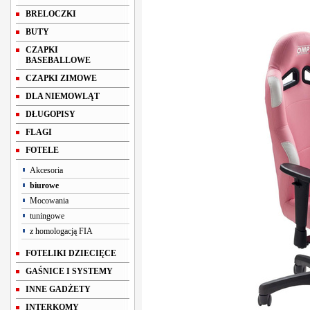
BRELOCZKI
BUTY
CZAPKI
BASEBALLOWE
CZAPKI ZIMOWE
DLA NIEMOWLĄT
DŁUGOPISY
FLAGI
FOTELE
Akcesoria
biurowe
Mocowania
tuningowe
z homologacją FIA
FOTELIKI DZIECIĘCE
GAŚNICE I SYSTEMY
INNE GADŻETY
INTERKOMY