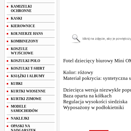
KAMIZELKI
OCHRONNE
KASKI
KIEROWNICE
KOŁNIERZE HANS
KOMBINEZONY
KOSZULE
WYJŚCIOWE
Fotel dziecięcy biurowy Mini 
KOSZULKI POLO
KOSZULKI T-SHIRT
Kolor: różowy
KSIĄŻKI I ALBUMY
Materiał pokrycia: syntetyczna 
KUBKI
Dziecięca wersja niezwykle pop
KURTKI WIOSENNE
Baza oparta na kółkach
KURTKI ZIMOWE
Regulacja wysokości siedziska
MODELE
Wyposażony w podłokietniki
SAMOCHODÓW
NAKLEJKI
OPASKI NA
NADGARSTEK