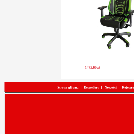
1475
.
00
zł
Strona główna
Bestsellery
Nowości
Rejestr