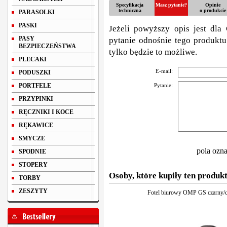
Specyfikacja
Masz pytanie?
Opinie
techniczna
o produkcie
PARASOLKI
PASKI
Jeżeli powyższy opis jest dla 
PASY
pytanie odnośnie tego produktu
BEZPIECZEŃSTWA
tylko będzie to możliwe.
PLECAKI
E-mail:
PODUSZKI
PORTFELE
Pytanie:
PRZYPINKI
RĘCZNIKI I KOCE
RĘKAWICE
SMYCZE
pola ozn
SPODNIE
STOPERY
Osoby, które kupiły ten produkt
TORBY
ZESZYTY
Fotel biurowy OMP GS czarny/