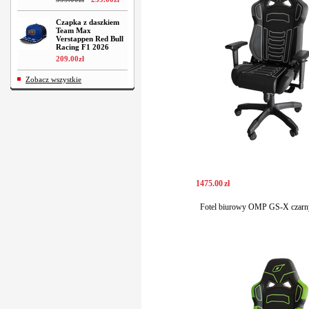
Czapka z daszkiem
Team Max
Verstappen Red Bull
Racing F1 2026
209
.
00
zł
Zobacz wszystkie
1475
.
00
zł
Fotel biurowy OMP GS-X czarny