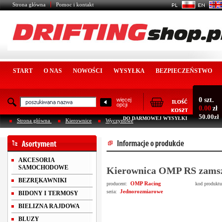
Strona główna
Pomoc i kontakt
START
O NAS
NOWOŚCI
WYSYŁKA
BEZPIECZEŃSTWO
0 szt.
więcej
opcji
0.00
zł
50.00zł
DO DARMOWEJ WYSYŁKI
Strona główna
Kierownice
Wyczynowe
AKCESORIA
SAMOCHODOWE
Kierownica OMP RS zams
BEZRĘKAWNIKI
OMP Racing
producent:
kod produkt
Jednorozmiarowe
seria:
BIDONY I TERMOSY
BIELIZNA RAJDOWA
BLUZY