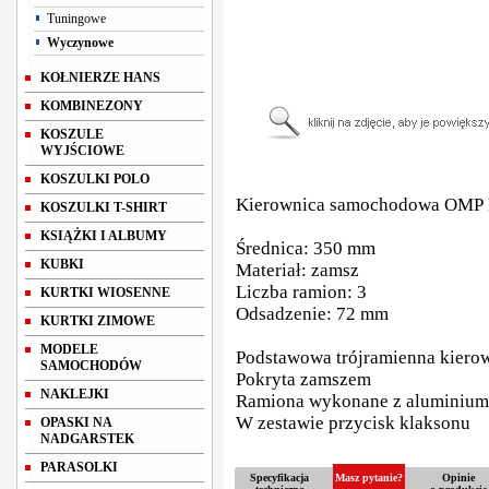
Tuningowe
Wyczynowe
KOŁNIERZE HANS
KOMBINEZONY
KOSZULE
WYJŚCIOWE
KOSZULKI POLO
Kierownica samochodowa OMP
KOSZULKI T-SHIRT
KSIĄŻKI I ALBUMY
Średnica: 350 mm
KUBKI
Materiał: zamsz
Liczba ramion: 3
KURTKI WIOSENNE
Odsadzenie: 72 mm
KURTKI ZIMOWE
MODELE
Podstawowa trójramienna kiero
SAMOCHODÓW
Pokryta zamszem
NAKLEJKI
Ramiona wykonane z aluminium
W zestawie przycisk klaksonu
OPASKI NA
NADGARSTEK
PARASOLKI
Specyfikacja
Masz pytanie?
Opinie