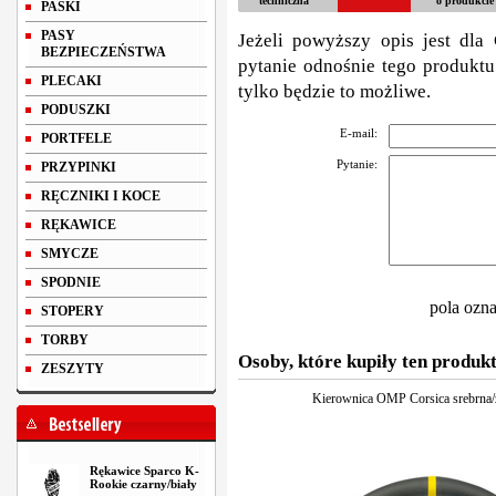
techniczna
o produkcie
PASKI
PASY
Jeżeli powyższy opis jest dla 
BEZPIECZEŃSTWA
pytanie odnośnie tego produktu
PLECAKI
tylko będzie to możliwe.
PODUSZKI
E-mail:
PORTFELE
Pytanie:
PRZYPINKI
RĘCZNIKI I KOCE
RĘKAWICE
SMYCZE
SPODNIE
pola ozn
STOPERY
TORBY
Osoby, które kupiły ten produkt
ZESZYTY
Kierownica OMP Corsica srebrna/ż
Rękawice Sparco K-
Rookie czarny/biały