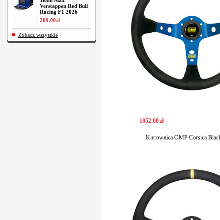
Team Max
Verstappen Red Bull
Racing F1 2026
209
.
00
zł
Zobacz wszystkie
1052
.
00
zł
Kierownica OMP Corsica Blac