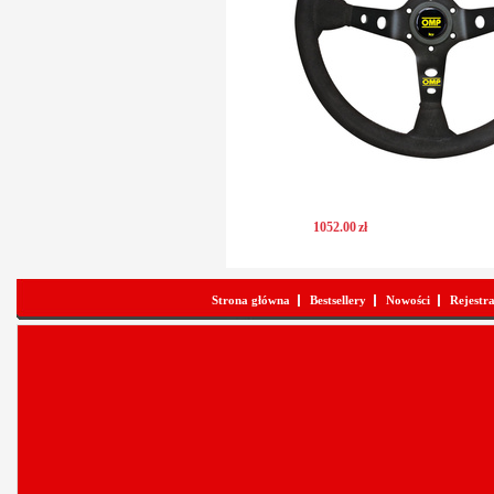
1052
.
00
zł
Strona główna
Bestsellery
Nowości
Rejestr