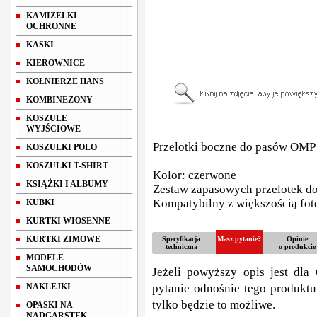
KAMIZELKI
OCHRONNE
KASKI
KIEROWNICE
KOŁNIERZE HANS
KOMBINEZONY
KOSZULE
WYJŚCIOWE
Przelotki boczne do pasów OMP
KOSZULKI POLO
KOSZULKI T-SHIRT
Kolor: czerwone
KSIĄŻKI I ALBUMY
Zestaw zapasowych przelotek d
Kompatybilny z większością fot
KUBKI
KURTKI WIOSENNE
KURTKI ZIMOWE
Specyfikacja
Masz pytanie?
Opinie
techniczna
o produkcie
MODELE
SAMOCHODÓW
Jeżeli powyższy opis jest dla 
NAKLEJKI
pytanie odnośnie tego produktu
tylko będzie to możliwe.
OPASKI NA
NADGARSTEK