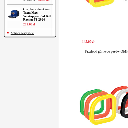
Czapka z daszkiem
Team Max
Verstappen Red Bull
Racing F1 2026
209
.
00
zł
Zobacz wszystkie
145
.
00
zł
Przelotki górne do pasów OMP