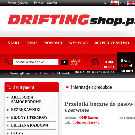
Strona główna
Pomoc i kontakt
START
O NAS
NOWOŚCI
WYSYŁKA
BEZPIECZEŃSTWO
0 szt.
więcej
opcji
0.00
zł
50.00zł
DO DARMOWEJ WYSYŁKI
Strona główna
Fotele
Akcesoria
AKCESORIA
SAMOCHODOWE
Przelotki boczne do pasó
czerwone
BEZRĘKAWNIKI
BIDONY I TERMOSY
OMP Racing
producent:
kod produkt
Jednorozmiarowe
seria:
BIELIZNA RAJDOWA
BLUZY