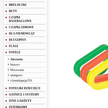
BRELOCZKI
BUTY
CZAPKI
BASEBALLOWE
CZAPKI ZIMOWE
DLA NIEMOWLĄT
DŁUGOPISY
FLAGI
FOTELE
Akcesoria
biurowe
Mocowania
tuningowe
z homologacją FIA
FOTELIKI DZIECIĘCE
GAŚNICE I SYSTEMY
INNE GADŻETY
INTERKOMY