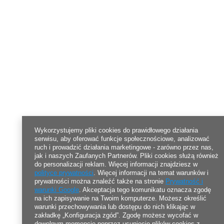
Wykorzystujemy pliki cookies do prawidłowego działania
serwisu, aby oferować funkcje społecznościowe, analizować
ruch i prowadzić działania marketingowe - zarówno przez nas,
jak i naszych Zaufanych Partnerów. Pliki cookies służą również
do personalizacji reklam. Więcej informacji znajdziesz w
polityce prywatności
. Więcej informacji na temat warunków i
prywatności można znaleźć także na stronie
Prywatność i
warunki Google
. Akceptacja tego komunikatu oznacza zgodę
na ich zapisywanie na Twoim komputerze. Możesz określić
warunki przechowywania lub dostępu do nich klikając w
zakładkę „Konfiguracja zgód”. Zgodę możesz wycofać w
dowolnym momencie poprzez usunięcie plików cookies z