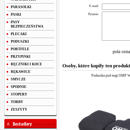
E-mail:
PARASOLKI
Pytanie:
PASKI
PASY
BEZPIECZEŃSTWA
PLECAKI
PODUSZKI
PORTFELE
pola ozn
PRZYPINKI
RĘCZNIKI I KOCE
Osoby, które kupiły ten produkt
RĘKAWICE
Poduszka pod nogi OMP 
SMYCZE
SPODNIE
STOPERY
TORBY
ZESZYTY