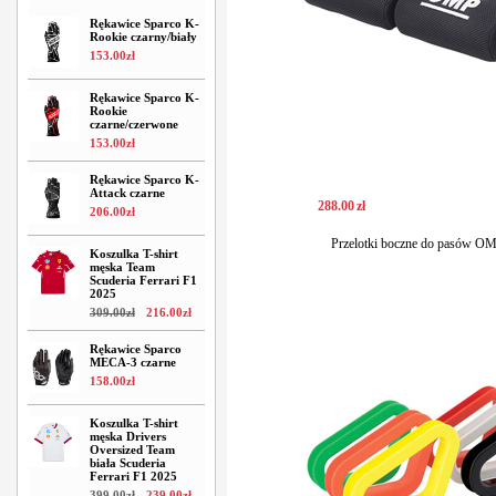
Rękawice Sparco K-
Rookie czarny/biały
153
.
00
zł
Rękawice Sparco K-
Rookie
czarne/czerwone
153
.
00
zł
Rękawice Sparco K-
Attack czarne
288
.
00
zł
206
.
00
zł
Przelotki boczne do pasów OM
Koszulka T-shirt
męska Team
Scuderia Ferrari F1
2025
309
.
00
zł
216
.
00
zł
Rękawice Sparco
MECA-3 czarne
158
.
00
zł
Koszulka T-shirt
męska Drivers
Oversized Team
biała Scuderia
Ferrari F1 2025
399
.
00
zł
239
.
00
zł