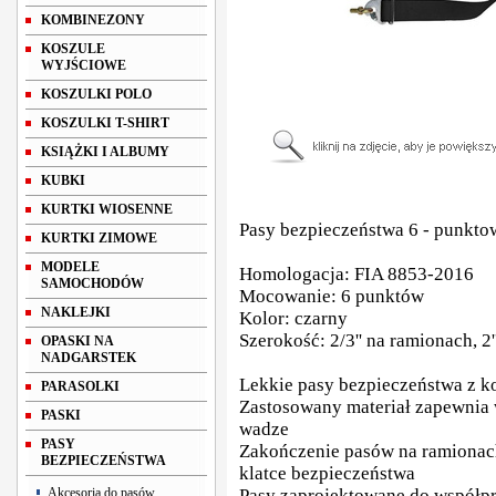
KOMBINEZONY
KOSZULE
WYJŚCIOWE
KOSZULKI POLO
KOSZULKI T-SHIRT
KSIĄŻKI I ALBUMY
KUBKI
KURTKI WIOSENNE
Pasy bezpieczeństwa 6 - punkt
KURTKI ZIMOWE
MODELE
Homologacja: FIA 8853-2016
SAMOCHODÓW
Mocowanie: 6 punktów
NAKLEJKI
Kolor: czarny
Szerokość: 2/3'' na ramionach, 2'
OPASKI NA
NADGARSTEK
Lekkie pasy bezpieczeństwa z k
PARASOLKI
Zastosowany materiał zapewnia
PASKI
wadze
PASY
Zakończenie pasów na ramionac
BEZPIECZEŃSTWA
klatce bezpieczeństwa
Akcesoria do pasów
Pasy zaprojektowane do współp