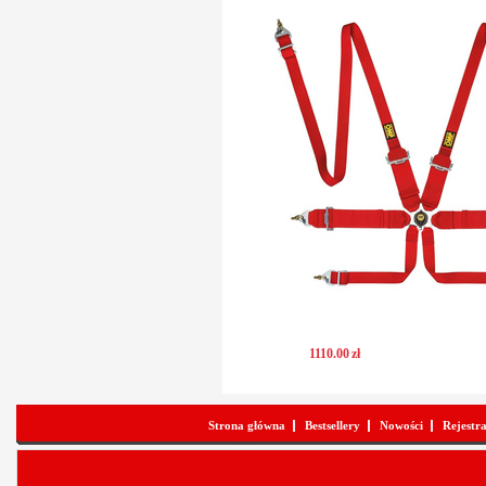
1110
.
00
zł
Strona główna
Bestsellery
Nowości
Rejestr