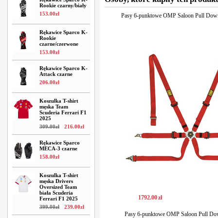
Rookie czarny/biały
153
.
00
zł
Pasy 6-punktowe OMP Saloon Pull Dow
Rękawice Sparco K-
Rookie
czarne/czerwone
153
.
00
zł
Rękawice Sparco K-
Attack czarne
206
.
00
zł
Koszulka T-shirt
męska Team
Scuderia Ferrari F1
2025
309
.
00
zł
216
.
00
zł
Rękawice Sparco
MECA-3 czarne
158
.
00
zł
Koszulka T-shirt
męska Drivers
Oversized Team
biała Scuderia
1792
.
00
zł
Ferrari F1 2025
399
.
00
zł
239
.
00
zł
Pasy 6-punktowe OMP Saloon Pull Dow