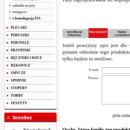
nakładki na pasy
tuningowe
z homologacją FIA
PLECAKI
Specyfikacja
Masz pytanie?
Opinie
PODUSZKI
techniczna
o produkcie
PORTFELE
Jeżeli powyższy opis jest dla 
PRZYPINKI
pytanie odnośnie tego produktu
RĘCZNIKI I KOCE
tylko będzie to możliwe.
RĘKAWICE
E-mail:
SMYCZE
Pytanie:
SPODNIE
STOPERY
TORBY
ZESZYTY
pola ozn
Osoby, które kupiły ten produkt
Rękawice Sparco K-