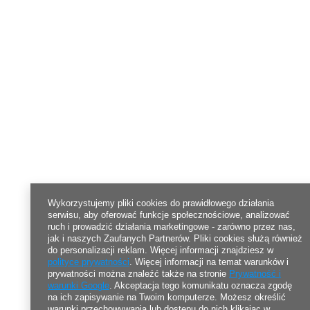
Wykorzystujemy pliki cookies do prawidłowego działania
serwisu, aby oferować funkcje społecznościowe, analizować
ruch i prowadzić działania marketingowe - zarówno przez nas,
jak i naszych Zaufanych Partnerów. Pliki cookies służą również
do personalizacji reklam. Więcej informacji znajdziesz w
polityce prywatności
. Więcej informacji na temat warunków i
prywatności można znaleźć także na stronie
Prywatność i
warunki Google
. Akceptacja tego komunikatu oznacza zgodę
na ich zapisywanie na Twoim komputerze. Możesz określić
warunki przechowywania lub dostępu do nich klikając w