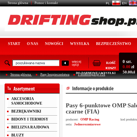
Strona główna
Pomoc i kontakt
START
O NAS
NOWOŚCI
WYSYŁKA
BEZPIECZEŃSTWO
0 szt.
więcej
opcji
0.00
zł
50.00zł
DO DARMOWEJ WYSYŁKI
Strona główna
Pasy bezpieczeństwa
z homologacją FIA
AKCESORIA
SAMOCHODOWE
Pasy 6-punktowe OMP Sal
czarne (FIA)
BEZRĘKAWNIKI
BIDONY I TERMOSY
OMP Racing
producent:
kod produkt
Jednorozmiarowe
seria:
BIELIZNA RAJDOWA
BLUZY