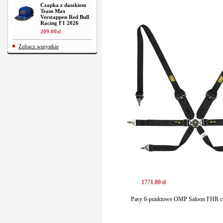
Czapka z daszkiem
Team Max
Verstappen Red Bull
Racing F1 2026
209
.
00
zł
Zobacz wszystkie
1771
.
00
zł
Pasy 6-punktowe OMP Saloon FHR c