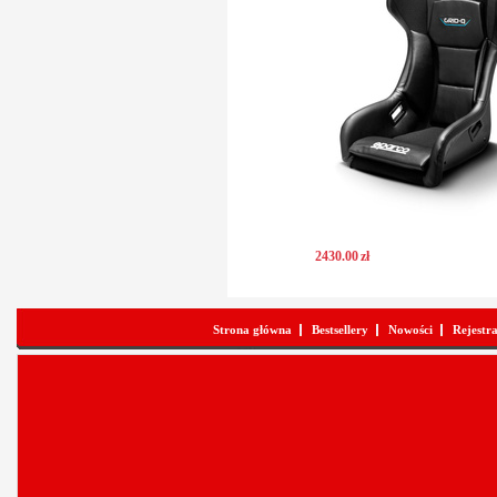
2430
.
00
zł
Strona główna
Bestsellery
Nowości
Rejestr