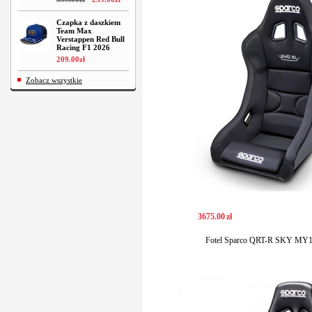
Czapka z daszkiem
Team Max
Verstappen Red Bull
Racing F1 2026
209
.
00
zł
Zobacz wszystkie
3675
.
00
zł
Fotel Sparco QRT-R SKY MY1