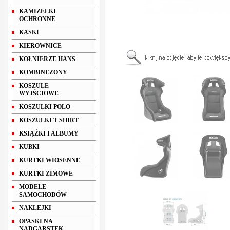
KAMIZELKI
OCHRONNE
KASKI
KIEROWNICE
KOŁNIERZE HANS
KOMBINEZONY
KOSZULE
WYJŚCIOWE
KOSZULKI POLO
KOSZULKI T-SHIRT
KSIĄŻKI I ALBUMY
KUBKI
KURTKI WIOSENNE
KURTKI ZIMOWE
MODELE
SAMOCHODÓW
NAKLEJKI
OPASKI NA
NADGARSTEK