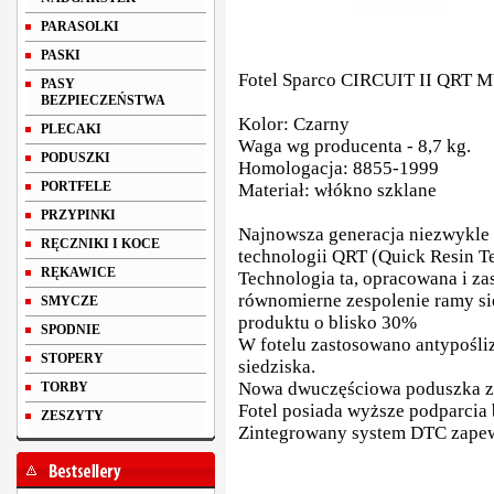
PARASOLKI
PASKI
Fotel Sparco CIRCUIT II QRT 
PASY
BEZPIECZEŃSTWA
Kolor: Czarny
PLECAKI
Waga wg producenta - 8,7 kg.
PODUSZKI
Homologacja: 8855-1999
PORTFELE
Materiał: włókno szklane
PRZYPINKI
Najnowsza generacja niezwykl
RĘCZNIKI I KOCE
technologii QRT (
Quick Resin T
RĘKAWICE
Technologia ta, opracowana i za
równomierne zespolenie ramy si
SMYCZE
produktu o blisko 30%
SPODNIE
W fotelu zastosowano antypośli
STOPERY
siedziska.
Nowa dwuczęściowa poduszka z
TORBY
Fotel posiada wyższe podparcia
ZESZYTY
Zintegrowany system DTC zapew