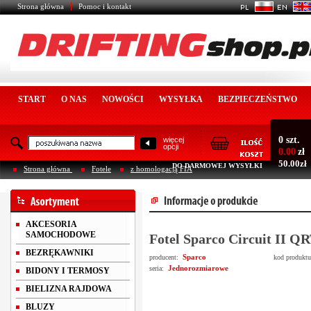
Strona główna
Pomoc i kontakt
START
O NAS
NOWOŚCI
WYSYŁKA
BEZPIECZEŃSTWO
0 szt.
więcej
opcji
0.00
zł
50.00zł
DO DARMOWEJ WYSYŁKI
Strona główna
Fotele
z homologacją FIA
AKCESORIA
SAMOCHODOWE
Fotel Sparco Circuit II 
BEZRĘKAWNIKI
Sparco
producent:
kod produkt
Jednorozmiarowe
seria:
BIDONY I TERMOSY
BIELIZNA RAJDOWA
BLUZY