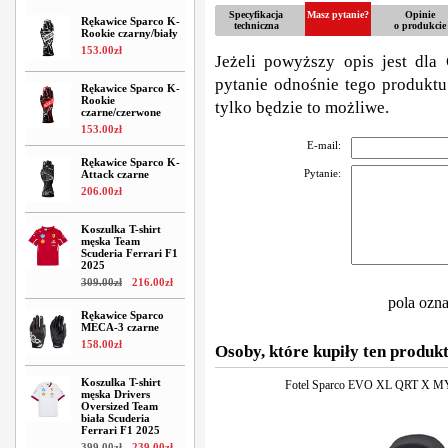
Specyfikacja
Masz pytanie?
Opinie
Rękawice Sparco K-
techniczna
o produkcie
Rookie czarny/biały
153
.
00
zł
Jeżeli powyższy opis jest dla 
pytanie odnośnie tego produktu
Rękawice Sparco K-
Rookie
tylko będzie to możliwe.
czarne/czerwone
153
.
00
zł
E-mail:
Rękawice Sparco K-
Pytanie:
Attack czarne
206
.
00
zł
Koszulka T-shirt
męska Team
Scuderia Ferrari F1
2025
309
.
00
zł
216
.
00
zł
pola ozn
Rękawice Sparco
MECA-3 czarne
158
.
00
zł
Osoby, które kupiły ten produkt
Koszulka T-shirt
Fotel Sparco EVO XL QRT X M
męska Drivers
Oversized Team
biała Scuderia
Ferrari F1 2025
399
.
00
zł
239
.
00
zł