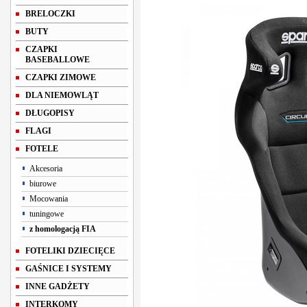
BRELOCZKI
BUTY
CZAPKI
BASEBALLOWE
CZAPKI ZIMOWE
DLA NIEMOWLĄT
DŁUGOPISY
FLAGI
FOTELE
Akcesoria
biurowe
Mocowania
tuningowe
z homologacją FIA
FOTELIKI DZIECIĘCE
GAŚNICE I SYSTEMY
INNE GADŻETY
INTERKOMY