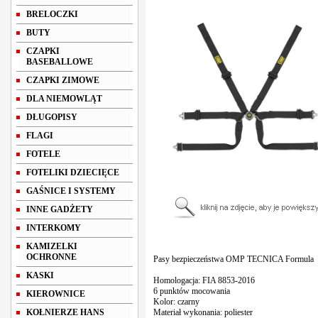
BRELOCZKI
BUTY
CZAPKI
BASEBALLOWE
CZAPKI ZIMOWE
DLA NIEMOWLĄT
DŁUGOPISY
FLAGI
FOTELE
FOTELIKI DZIECIĘCE
GAŚNICE I SYSTEMY
INNE GADŻETY
INTERKOMY
KAMIZELKI
OCHRONNE
Pasy bezpieczeństwa OMP TECNICA Formula
KASKI
Homologacja: FIA 8853-2016
6 punktów mocowania
KIEROWNICE
Kolor: czarny
KOŁNIERZE HANS
Materiał wykonania: poliester