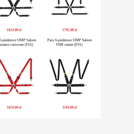
1824
.
00
zł
1792
.
00
zł
 6-punktowe OMP Saloon
Pasy 6-punktowe OMP Saloon
urance czerwone (FIA)
FHR czarne (FIA)
1824
.
00
zł
1110
.
00
zł