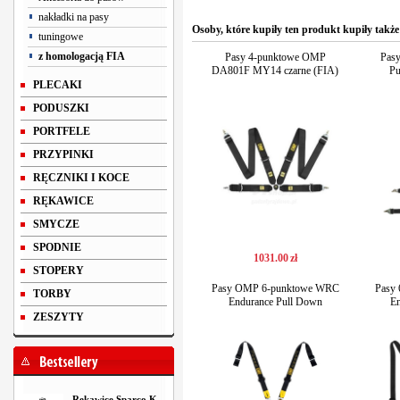
nakładki na pasy
Osoby, które kupiły ten produkt kupiły także
tuningowe
z homologacją FIA
Pasy 4-punktowe OMP
Pas
DA801F MY14 czarne (FIA)
Pu
PLECAKI
PODUSZKI
PORTFELE
PRZYPINKI
RĘCZNIKI I KOCE
RĘKAWICE
SMYCZE
SPODNIE
1031
.
00
zł
STOPERY
Pasy OMP 6-punktowe WRC
Pasy
TORBY
Endurance Pull Down
En
ZESZYTY
Rękawice Sparco K-