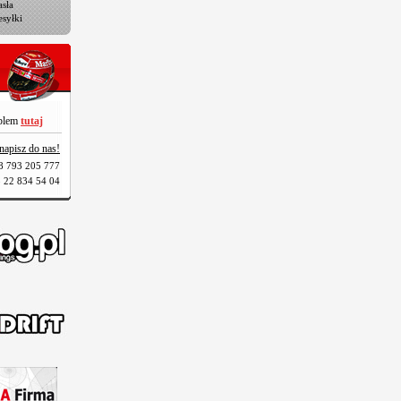
sła
esyłki
oblem
tutaj
napisz do nas!
8 793 205 777
 22 834 54 04