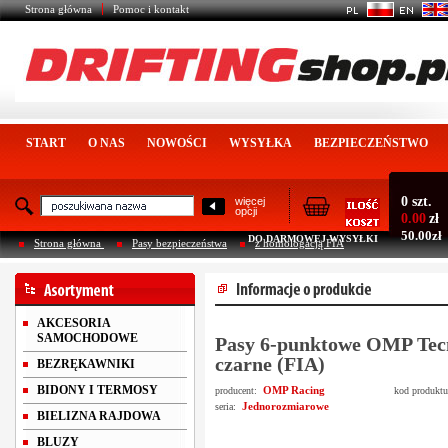
Strona główna
Pomoc i kontakt
START
O NAS
NOWOŚCI
WYSYŁKA
BEZPIECZEŃSTWO
0 szt.
więcej
opcji
0.00
zł
50.00zł
DO DARMOWEJ WYSYŁKI
Strona główna
Pasy bezpieczeństwa
z homologacją FIA
AKCESORIA
SAMOCHODOWE
Pasy 6-punktowe OMP Tec
czarne (FIA)
BEZRĘKAWNIKI
BIDONY I TERMOSY
OMP Racing
producent:
kod produkt
Jednorozmiarowe
seria:
BIELIZNA RAJDOWA
BLUZY