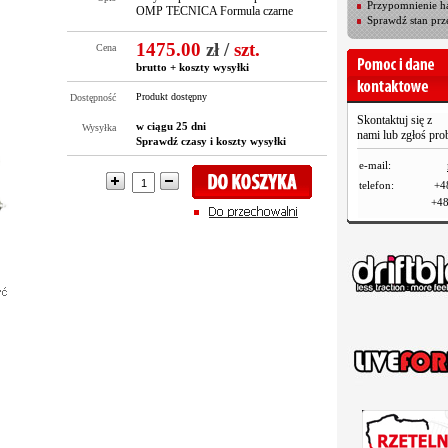
Przypomnienie ha
OMP TECNICA Formula czarne
Sprawdź stan prz
1475.00
zł
/
szt.
Cena
brutto +
koszty wysyłki
Produkt dostępny
Dostępność
Skontaktuj się z
w ciągu 25 dni
Wysyłka
nami lub zgłoś pr
Sprawdź czasy i koszty wysyłki
e-mail:
telefon:
+4
+48