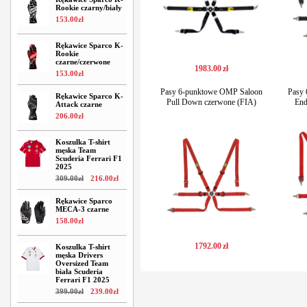
Rookie czarny/biały
153
.
00
zł
Rękawice Sparco K-
Rookie
czarne/czerwone
1983
.
00
zł
153
.
00
zł
Pasy 6-punktowe OMP Saloon
Pasy
Rękawice Sparco K-
Pull Down czerwone (FIA)
End
Attack czarne
206
.
00
zł
Koszulka T-shirt
męska Team
Scuderia Ferrari F1
2025
309
.
00
zł
216
.
00
zł
Rękawice Sparco
MECA-3 czarne
158
.
00
zł
1792
.
00
zł
Koszulka T-shirt
męska Drivers
Oversized Team
biała Scuderia
Ferrari F1 2025
399
.
00
zł
239
.
00
zł