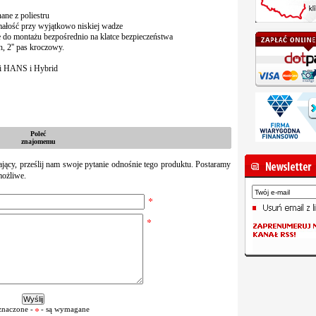
ne z poliestru
ałość przy wyjątkowo niskiej wadze
do montażu bezpośrednio na klatce bezpieczeństwa
h, 2'' pas kroczowy.
mi HANS i Hybrid
Poleć
znajomemu
zający, prześlij nam swoje pytanie odnośnie tego produktu. Postaramy
możliwe.
znaczone -
- są wymagane