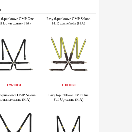
:
y 6-punktowe OMP One
Pasy 6-punktowe OMP Saloon
ll Down czarne (FIA)
FHR czarne/żółte (FIA)
1792
.
00
zł
1110
.
00
zł
 6-punktowe OMP Saloon
Pasy 6-punktowe OMP One
durance czarne (FIA)
Pull Up czarne (FIA)