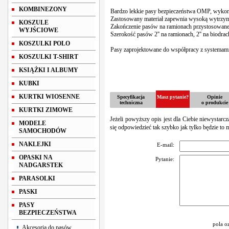
KOMBINEZONY
Bardzo lekkie pasy bezpieczeństwa OMP, wykona
Zastosowany materiał zapewnia wysoką wytrzym
KOSZULE
Zakończenie pasów na ramionach przystosowane 
WYJŚCIOWE
Szerokość pasów 2'' na ramionach, 2'' na biodrac
KOSZULKI POLO
Pasy zaprojektowane do współpracy z systema
KOSZULKI T-SHIRT
KSIĄŻKI I ALBUMY
KUBKI
KURTKI WIOSENNE
Specyfikacja
Masz pytanie?
Opinie
techniczna
o produkcie
KURTKI ZIMOWE
Jeżeli powyższy opis jest dla Ciebie niewystarc
MODELE
się odpowiedzieć tak szybko jak tylko będzie to 
SAMOCHODÓW
NAKLEJKI
E-mail:
OPASKI NA
Pytanie:
NADGARSTEK
PARASOLKI
PASKI
PASY
BEZPIECZEŃSTWA
pola o
Akcesoria do pasów