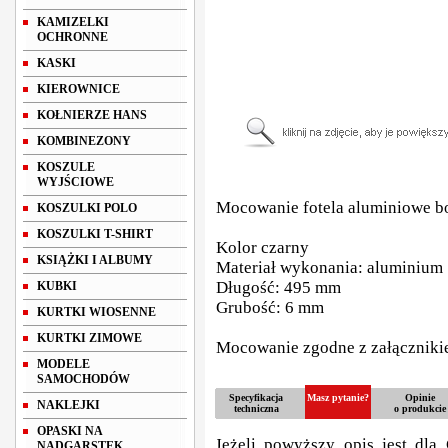
KAMIZELKI
OCHRONNE
KASKI
KIEROWNICE
KOŁNIERZE HANS
KOMBINEZONY
KOSZULE
WYJŚCIOWE
Mocowanie fotela aluminiowe 
KOSZULKI POLO
KOSZULKI T-SHIRT
Kolor czarny
KSIĄŻKI I ALBUMY
Materiał wykonania: aluminium
Długość: 495 mm
KUBKI
Grubość: 6 mm
KURTKI WIOSENNE
KURTKI ZIMOWE
Mocowanie zgodne z załącznikie
MODELE
SAMOCHODÓW
Specyfikacja
Masz pytanie?
Opinie
NAKLEJKI
techniczna
o produkcie
OPASKI NA
Jeżeli powyższy opis jest dla 
NADGARSTEK