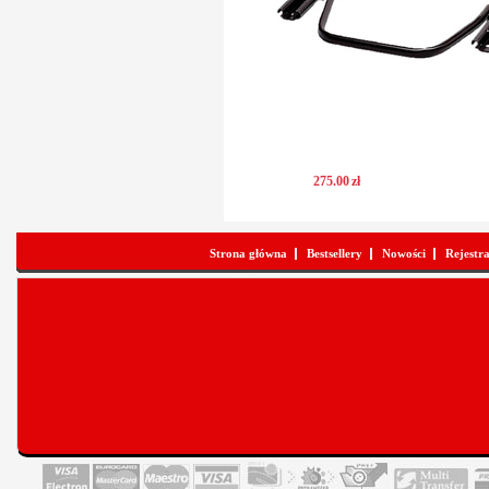
275
.
00
zł
Strona główna
Bestsellery
Nowości
Rejestr