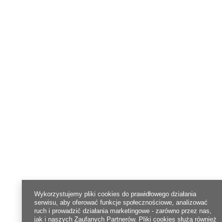
Wykorzystujemy pliki cookies do prawidłowego działania
serwisu, aby oferować funkcje społecznościowe, analizować
ruch i prowadzić działania marketingowe - zarówno przez nas,
jak i naszych Zaufanych Partnerów. Pliki cookies służą również