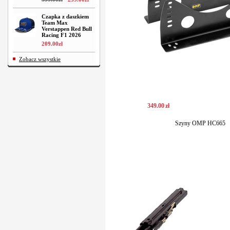
Czapka z daszkiem
Team Max
Verstappen Red Bull
Racing F1 2026
209
.
00
zł
Zobacz wszystkie
349
.
00
zł
Szyny OMP HC665