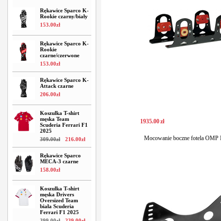
Rękawice Sparco K-
Rookie czarny/biały
153
.
00
zł
Rękawice Sparco K-
Rookie
czarne/czerwone
153
.
00
zł
Rękawice Sparco K-
Attack czarne
206
.
00
zł
Koszulka T-shirt
męska Team
1935
.
00
zł
Scuderia Ferrari F1
2025
Mocowanie boczne fotela OMP
309
.
00
zł
216
.
00
zł
Rękawice Sparco
MECA-3 czarne
158
.
00
zł
Koszulka T-shirt
męska Drivers
Oversized Team
biała Scuderia
Ferrari F1 2025
399
.
00
zł
239
.
00
zł