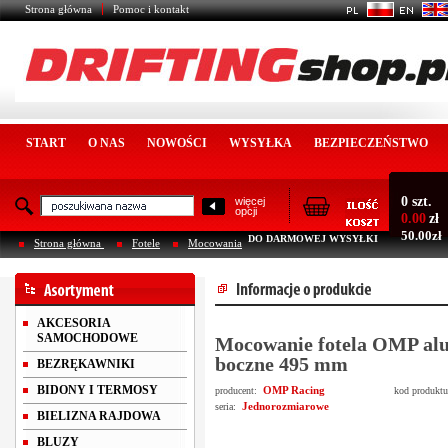
Strona główna
Pomoc i kontakt
START
O NAS
NOWOŚCI
WYSYŁKA
BEZPIECZEŃSTWO
0 szt.
więcej
opcji
0.00
zł
50.00zł
DO DARMOWEJ WYSYŁKI
Strona główna
Fotele
Mocowania
AKCESORIA
SAMOCHODOWE
Mocowanie fotela OMP al
boczne 495 mm
BEZRĘKAWNIKI
BIDONY I TERMOSY
OMP Racing
producent:
kod produkt
Jednorozmiarowe
seria:
BIELIZNA RAJDOWA
BLUZY