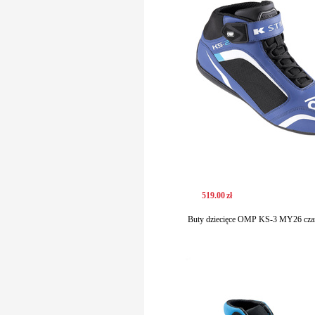
519
.
00
zł
Buty dziecięce OMP KS-3 MY26 czar