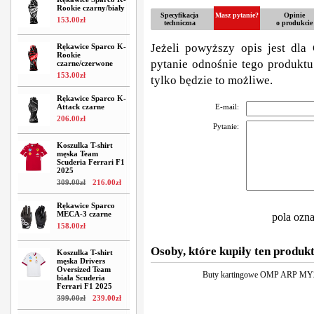
Rookie czarny/biały
Specyfikacja
Masz pytanie?
Opinie
153
.
00
zł
techniczna
o produkcie
Jeżeli powyższy opis jest dla 
Rękawice Sparco K-
Rookie
pytanie odnośnie tego produktu
czarne/czerwone
153
.
00
zł
tylko będzie to możliwe.
Rękawice Sparco K-
Attack czarne
E-mail:
206
.
00
zł
Pytanie:
Koszulka T-shirt
męska Team
Scuderia Ferrari F1
2025
309
.
00
zł
216
.
00
zł
Rękawice Sparco
MECA-3 czarne
pola ozn
158
.
00
zł
Osoby, które kupiły ten produkt
Koszulka T-shirt
męska Drivers
Oversized Team
Buty kartingowe OMP ARP MY2
biała Scuderia
Ferrari F1 2025
399
.
00
zł
239
.
00
zł