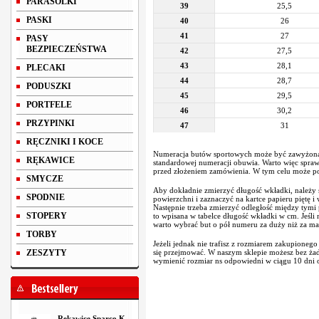
PARASOLKI
39
25,5
PASKI
40
26
41
27
PASY
BEZPIECZEŃSTWA
42
27,5
43
28,1
PLECAKI
44
28,7
PODUSZKI
45
29,5
PORTFELE
46
30,2
PRZYPINKI
47
31
RĘCZNIKI I KOCE
Numeracja butów sportowych może być zawyżona
RĘKAWICE
standardowej numeracji obuwia. Warto więc spraw
przed złożeniem zamówienia. W tym celu może po
SMYCZE
Aby dokładnie zmierzyć długość wkładki, należy s
SPODNIE
powierzchni i zaznaczyć na kartce papieru piętę i
Następnie trzeba zmierzyć odległość między tymi
STOPERY
to wpisana w tabelce długość wkładki w cm. Jeśli
warto wybrać but o pół numeru za duży niż za ma
TORBY
Jeżeli jednak nie trafisz z rozmiarem zakupionego
ZESZYTY
się przejmować. W naszym sklepie możesz bez ż
wymienić rozmiar ns odpowiedni w ciągu 10 dni o
Rękawice Sparco K-