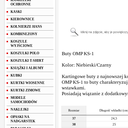
KAMIZELKI
OCHRONNE
KASKI
KIEROWNICE
KOŁNIERZE HANS
KOMBINEZONY
KOSZULE
WYJŚCIOWE
Buty OMP KS-1
KOSZULKI POLO
KOSZULKI T-SHIRT
Kolor: Niebieski/Czarny
KSIĄŻKI I ALBUMY
KUBKI
Kartingowe buty z najnowszej k
OMP KS-1 to buty charakteryzu
KURTKI WIOSENNE
wstawkami.
KURTKI ZIMOWE
Posiadają wiązanie z dodatkow
MODELE
SAMOCHODÓW
NAKLEJKI
Rozmiar
Długość wkładki (cm
OPASKI NA
37
24,5
NADGARSTEK
38
25