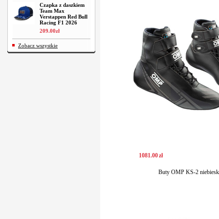
Czapka z daszkiem
Team Max
Verstappen Red Bull
Racing F1 2026
209
.
00
zł
Zobacz wszystkie
1081
.
00
zł
Buty OMP KS-2 niebiesk