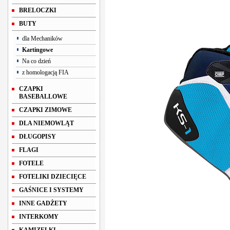
BRELOCZKI
BUTY
dla Mechaników
Kartingowe
Na co dzień
z homologacją FIA
CZAPKI
BASEBALLOWE
CZAPKI ZIMOWE
DLA NIEMOWLĄT
DŁUGOPISY
FLAGI
FOTELE
FOTELIKI DZIECIĘCE
GAŚNICE I SYSTEMY
INNE GADŻETY
INTERKOMY