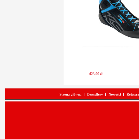
423
.
00
zł
Strona główna
Bestsellery
Nowości
Rejestr