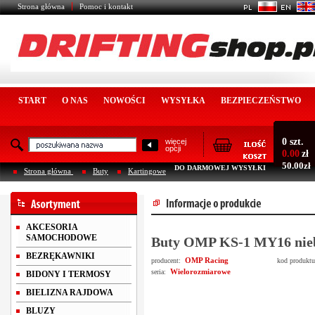
Strona główna
Pomoc i kontakt
START
O NAS
NOWOŚCI
WYSYŁKA
BEZPIECZEŃSTWO
0 szt.
więcej
opcji
0.00
zł
50.00zł
DO DARMOWEJ WYSYŁKI
Strona główna
Buty
Kartingowe
AKCESORIA
SAMOCHODOWE
Buty OMP KS-1 MY16 nieb
BEZRĘKAWNIKI
OMP Racing
producent:
kod produkt
Wielorozmiarowe
seria:
BIDONY I TERMOSY
BIELIZNA RAJDOWA
BLUZY