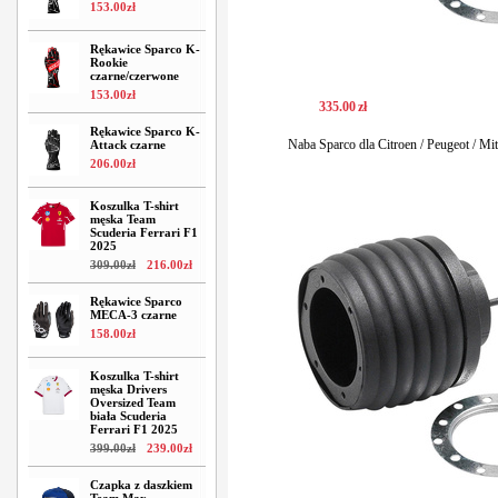
153
.
00
zł
Rękawice Sparco K-
Rookie
czarne/czerwone
153
.
00
zł
335
.
00
zł
Rękawice Sparco K-
Naba Sparco dla Citroen / Peugeot / M
Attack czarne
206
.
00
zł
Koszulka T-shirt
męska Team
Scuderia Ferrari F1
2025
309
.
00
zł
216
.
00
zł
Rękawice Sparco
MECA-3 czarne
158
.
00
zł
Koszulka T-shirt
męska Drivers
Oversized Team
biała Scuderia
Ferrari F1 2025
399
.
00
zł
239
.
00
zł
Czapka z daszkiem