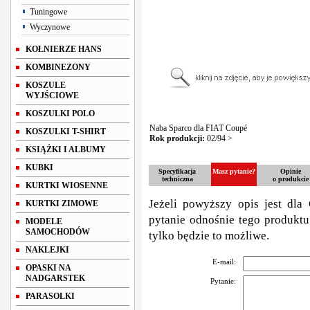
Tuningowe
Wyczynowe
KOŁNIERZE HANS
KOMBINEZONY
KOSZULE
WYJŚCIOWE
KOSZULKI POLO
Naba Sparco dla FIAT Coupé
KOSZULKI T-SHIRT
Rok produkcji:
02/94 >
KSIĄŻKI I ALBUMY
KUBKI
Specyfikacja
Masz pytanie?
Opinie
techniczna
o produkcie
KURTKI WIOSENNE
Jeżeli powyższy opis jest dla 
KURTKI ZIMOWE
pytanie odnośnie tego produktu
MODELE
SAMOCHODÓW
tylko będzie to możliwe.
NAKLEJKI
E-mail:
OPASKI NA
NADGARSTEK
Pytanie:
PARASOLKI