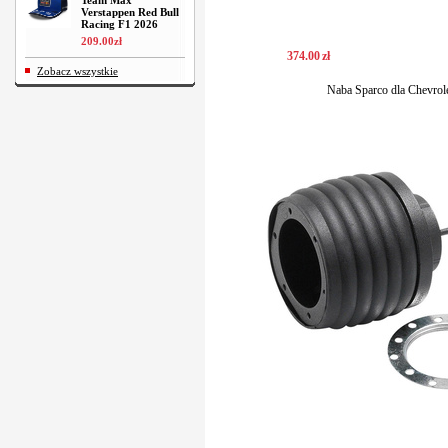
Team Max
Verstappen Red Bull
Racing F1 2026
209
.
00
zł
374
.
00
zł
Zobacz wszystkie
Naba Sparco dla Chevrol