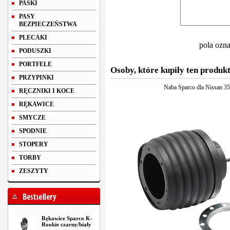
PASKI
PASY
BEZPIECZEŃSTWA
PLECAKI
pola ozn
PODUSZKI
PORTFELE
Osoby, które kupiły ten produkt
PRZYPINKI
Naba Sparco dla Nissan 3
RĘCZNIKI I KOCE
RĘKAWICE
SMYCZE
SPODNIE
STOPERY
TORBY
ZESZYTY
Rękawice Sparco K-
Rookie czarny/biały