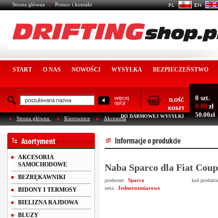
Strona główna
Pomoc i kontakt
START
O NAS
NOWOŚCI
WYSYŁKA
BEZPIECZEŃSTWO
0 szt.
więcej
opcji
0.00
zł
50.00zł
DO DARMOWEJ WYSYŁKI
Strona główna
Kierownice
Akcesoria
AKCESORIA
SAMOCHODOWE
Naba Sparco dla Fiat Coup
BEZRĘKAWNIKI
Sparco
producent:
kod produkt
Jednorozmiarowe
seria:
BIDONY I TERMOSY
BIELIZNA RAJDOWA
BLUZY