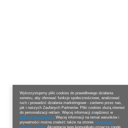
Wykorzystujemy pliki cookies do prawidłowego działania
serwisu, aby oferować funkcje społecznościowe, analizować
ruch i prowadzić działania marketingowe - zarówno przez nas,
jak i naszych Zaufanych Partnerów. Pliki cookies służą również
do personalizacji reklam. Więcej informacji znajdziesz w
polityce prywatności
. Więcej informacji na temat warunków i
prywatności można znaleźć także na stronie
Prywatność i
warunki Google
. Akceptacja tego komunikatu oznacza zgodę