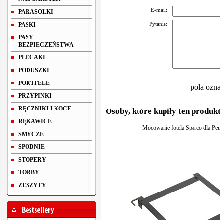
E-mail:
PARASOLKI
Pytanie:
PASKI
PASY
BEZPIECZEŃSTWA
PLECAKI
PODUSZKI
PORTFELE
pola ozn
PRZYPINKI
RĘCZNIKI I KOCE
Osoby, które kupiły ten produkt
RĘKAWICE
Mocowanie fotela Sparco dla Pe
SMYCZE
SPODNIE
STOPERY
TORBY
ZESZYTY