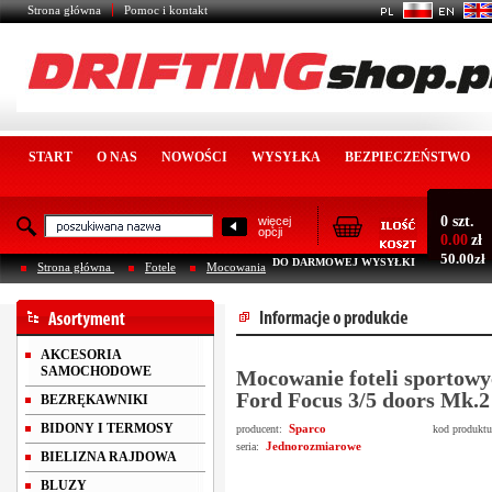
Strona główna
Pomoc i kontakt
START
O NAS
NOWOŚCI
WYSYŁKA
BEZPIECZEŃSTWO
0 szt.
więcej
opcji
0.00
zł
50.00zł
DO DARMOWEJ WYSYŁKI
Strona główna
Fotele
Mocowania
AKCESORIA
SAMOCHODOWE
Mocowanie foteli sportowy
Ford Focus 3/5 doors Mk.
BEZRĘKAWNIKI
BIDONY I TERMOSY
Sparco
producent:
kod produkt
Jednorozmiarowe
seria:
BIELIZNA RAJDOWA
BLUZY