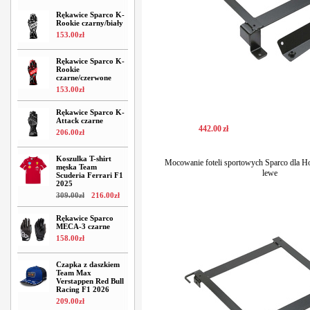
Rękawice Sparco K-
Rookie czarny/biały
153
.
00
zł
Rękawice Sparco K-
Rookie
czarne/czerwone
153
.
00
zł
Rękawice Sparco K-
Attack czarne
442
.
00
zł
206
.
00
zł
Koszulka T-shirt
Mocowanie foteli sportowych Sparco dla Ho
męska Team
lewe
Scuderia Ferrari F1
2025
309
.
00
zł
216
.
00
zł
Rękawice Sparco
MECA-3 czarne
158
.
00
zł
Czapka z daszkiem
Team Max
Verstappen Red Bull
Racing F1 2026
209
.
00
zł