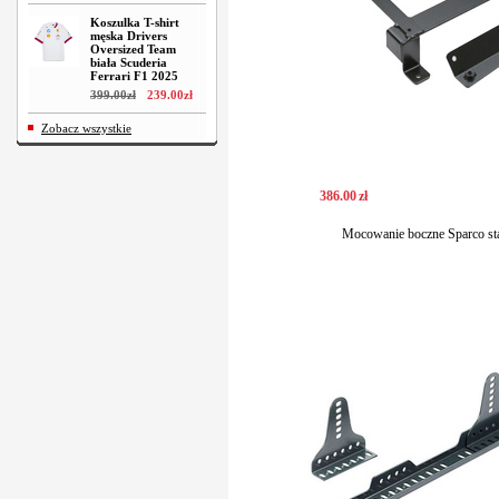
Koszulka T-shirt
męska Drivers
Oversized Team
biała Scuderia
Ferrari F1 2025
399
.
00
zł
239
.
00
zł
Zobacz wszystkie
386
.
00
zł
Mocowanie boczne Sparco st