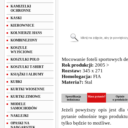
KAMIZELKI
OCHRONNE
KASKI
KIEROWNICE
KOŁNIERZE HANS
KOMBINEZONY
KOSZULE
WYJŚCIOWE
Mocowanie foteli sportowych d
KOSZULKI POLO
Rok produkcji:
2005 >
KOSZULKI T-SHIRT
Rozstaw:
345 x 271
KSIĄŻKI I ALBUMY
Homologacja:
FIA
Materia?:
Stal
KUBKI
KURTKI WIOSENNE
KURTKI ZIMOWE
Specyfikacja
Masz pytanie?
Opinie
techniczna
o produkcie
MODELE
SAMOCHODÓW
Jeżeli powyższy opis jest dla 
NAKLEJKI
pytanie odnośnie tego produktu
tylko będzie to możliwe.
OPASKI NA
NADGARSTEK