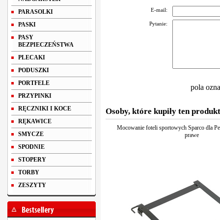
E-mail:
PARASOLKI
Pytanie:
PASKI
PASY
BEZPIECZEŃSTWA
PLECAKI
PODUSZKI
PORTFELE
pola ozn
PRZYPINKI
RĘCZNIKI I KOCE
Osoby, które kupiły ten produkt
RĘKAWICE
Mocowanie foteli sportowych Sparco dla Pe
SMYCZE
prawe
SPODNIE
STOPERY
TORBY
ZESZYTY