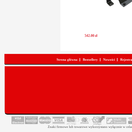
542
.
00
zł
Strona główna
Bestsellery
Nowości
Rejestr
Znaki firmowe lub towarowe wykorzystano wyłącznie w celach