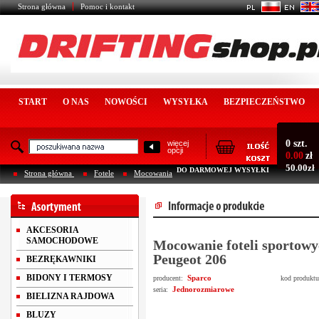
Strona główna
Pomoc i kontakt
START
O NAS
NOWOŚCI
WYSYŁKA
BEZPIECZEŃSTWO
0 szt.
więcej
opcji
0.00
zł
50.00zł
DO DARMOWEJ WYSYŁKI
Strona główna
Fotele
Mocowania
AKCESORIA
SAMOCHODOWE
Mocowanie foteli sportowy
Peugeot 206
BEZRĘKAWNIKI
BIDONY I TERMOSY
Sparco
producent:
kod produkt
Jednorozmiarowe
seria:
BIELIZNA RAJDOWA
BLUZY