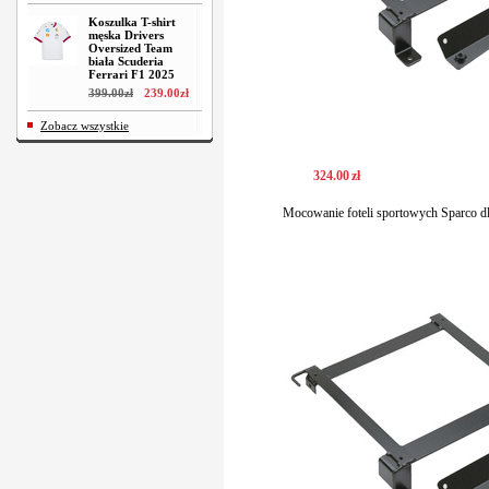
Koszulka T-shirt
męska Drivers
Oversized Team
biała Scuderia
Ferrari F1 2025
399
.
00
zł
239
.
00
zł
Zobacz wszystkie
324
.
00
zł
Mocowanie foteli sportowych Sparco d