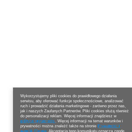
Wykorzystujemy pliki cookies do prawidłowego działania
serwisu, aby oferować funkcje społecznościowe, analizować
ruch i prowadzić działania marketingowe - zarówno przez nas,
jak i naszych Zaufanych Partnerów. Pliki cookies służą również
do personalizacji reklam. Więcej informacji znajdziesz w
polityce prywatności
. Więcej informacji na temat warunków i
prywatności można znaleźć także na stronie
Prywatność i
warunki Google
. Akceptacja tego komunikatu oznacza zgodę