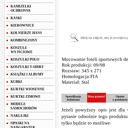
KAMIZELKI
OCHRONNE
KASKI
KIEROWNICE
KOŁNIERZE HANS
KOMBINEZONY
KOSZULE
WYJŚCIOWE
Mocowanie foteli sportowych 
KOSZULKI POLO
Rok produkcji: 09/98
KOSZULKI T-SHIRT
Rozstaw: 345 x 271
KSIĄŻKI I ALBUMY
Homologacja:FIA
Materiał: Stal
KUBKI
KURTKI WIOSENNE
KURTKI ZIMOWE
Specyfikacja
Masz pytanie?
Opinie
techniczna
o produkcie
MODELE
SAMOCHODÓW
Jeżeli powyższy opis jest dla 
NAKLEJKI
pytanie odnośnie tego produktu
tylko będzie to możliwe.
OPASKI NA
NADGARSTEK