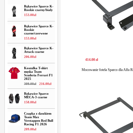
Rękawice Sparco K-
Rookie czarny/biały
153
.
00
zł
Rękawice Sparco K-
Rookie
czarne/czerwone
153
.
00
zł
Rękawice Sparco K-
Attack czarne
206
.
00
zł
414
.
00
zł
Koszulka T-shirt
Mocowanie fotela Sparco dla Alfa 
męska Team
Scuderia Ferrari F1
2025
309
.
00
zł
216
.
00
zł
Rękawice Sparco
MECA-3 czarne
158
.
00
zł
Czapka z daszkiem
Team Max
Verstappen Red Bull
Racing F1 2026
209
.
00
zł