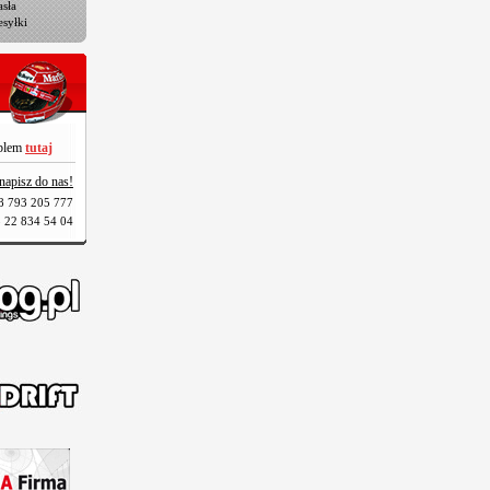
sła
esyłki
oblem
tutaj
napisz do nas!
8 793 205 777
 22 834 54 04