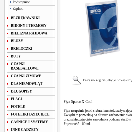
Podstopnice
Zapinki
BEZRĘKAWNIKI
BIDONY I TERMOSY
BIELIZNA RAJDOWA
BLUZY
BRELOCZKI
BUTY
CZAPKI
BASEBALLOWE
CZAPKI ZIMOWE
DLA NIEMOWLĄT
DŁUGOPISY
FLAGI
Płyn Sparco X-Cool
FOTELE
Płyn uzupełnia jonki srebra i mentolu zużywające
FOTELIKI DZIECIĘCE
Związki te pozwalają na dłuższe zachowanie świ
oraz schładzają ciało zawodnika podczas startów 
GAŚNICE I SYSTEMY
Pojemność - 60 ml.
INNE GADŻETY