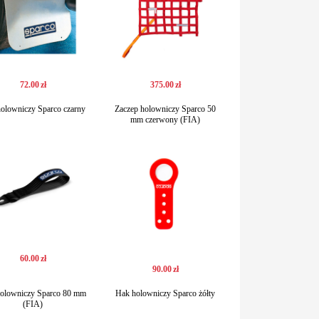
72
.
00
zł
375
.
00
zł
olowniczy Sparco czarny
Zaczep holowniczy Sparco 50
mm czerwony (FIA)
60
.
00
zł
90
.
00
zł
olowniczy Sparco 80 mm
Hak holowniczy Sparco żółty
(FIA)