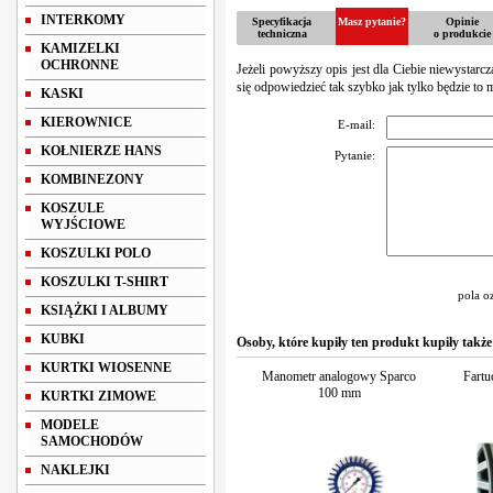
INTERKOMY
Specyfikacja
Masz pytanie?
Opinie
techniczna
o produkcie
KAMIZELKI
OCHRONNE
Jeżeli powyższy opis jest dla Ciebie niewystarc
się odpowiedzieć tak szybko jak tylko będzie to 
KASKI
KIEROWNICE
E-mail:
KOŁNIERZE HANS
Pytanie:
KOMBINEZONY
KOSZULE
WYJŚCIOWE
KOSZULKI POLO
KOSZULKI T-SHIRT
pola o
KSIĄŻKI I ALBUMY
KUBKI
Osoby, które kupiły ten produkt kupiły także
KURTKI WIOSENNE
Manometr analogowy Sparco
Fartu
100 mm
KURTKI ZIMOWE
MODELE
SAMOCHODÓW
NAKLEJKI