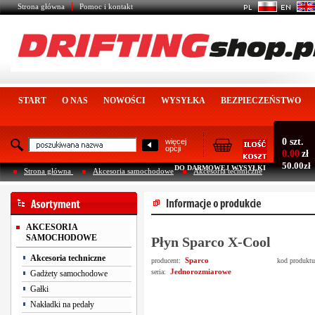
Strona główna
Pomoc i kontakt
START
O NAS
NOWOŚCI
WYSYŁKA
BEZPIECZEŃSTWO
0 szt.
więcej
opcji
0.00
zł
50.00zł
DO DARMOWEJ WYSYŁKI
Strona główna
Akcesoria samochodowe
Akcesoria techniczne
AKCESORIA
SAMOCHODOWE
Płyn Sparco X-Cool
Akcesoria techniczne
Sparco
producent:
kod produkt
Jednorozmiarowe
seria:
Gadżety samochodowe
Gałki
Nakładki na pedały