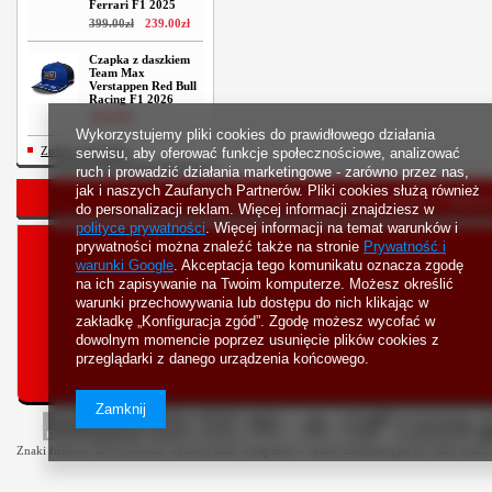
Ferrari F1 2025
399
.
00
zł
239
.
00
zł
Czapka z daszkiem
Team Max
Verstappen Red Bull
Racing F1 2026
209
.
00
zł
Wykorzystujemy pliki cookies do prawidłowego działania
Zobacz wszystkie
serwisu, aby oferować funkcje społecznościowe, analizować
ruch i prowadzić działania marketingowe - zarówno przez nas,
jak i naszych Zaufanych Partnerów. Pliki cookies służą również
Strona główna
Bestsellery
Nowości
Rejestr
do personalizacji reklam. Więcej informacji znajdziesz w
polityce prywatności
. Więcej informacji na temat warunków i
prywatności można znaleźć także na stronie
Prywatność i
warunki Google
. Akceptacja tego komunikatu oznacza zgodę
na ich zapisywanie na Twoim komputerze. Możesz określić
warunki przechowywania lub dostępu do nich klikając w
zakładkę „Konfiguracja zgód”. Zgodę możesz wycofać w
dowolnym momencie poprzez usunięcie plików cookies z
przeglądarki z danego urządzenia końcowego.
Zamknij
Znaki firmowe lub towarowe wykorzystano wyłącznie w celach informacyjnych i jako znaki z