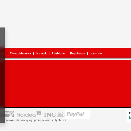
acja
Wyszukiwarka
Koszyk
Ulubione
Regulamin
Kontakt
astrzeżone stanowią wyłączną własność tych firm.