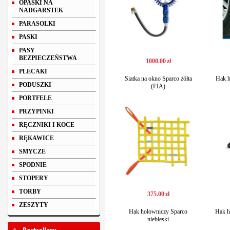
OPASKI NA
NADGARSTEK
PARASOLKI
PASKI
PASY
BEZPIECZEŃSTWA
1000
.
00
zł
PLECAKI
Siatka na okno Sparco żółta
Hak h
PODUSZKI
(FIA)
PORTFELE
PRZYPINKI
RĘCZNIKI I KOCE
RĘKAWICE
SMYCZE
SPODNIE
STOPERY
TORBY
375
.
00
zł
ZESZYTY
Hak holowniczy Sparco
Hak h
niebieski