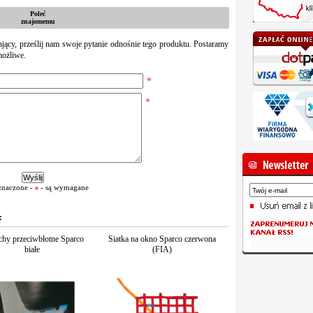
Poleć
znajomemu
zający, prześlij nam swoje pytanie odnośnie tego produktu. Postaramy
możliwe.
znaczone -
- są wymagane
:
chy przeciwbłotne Sparco
Siatka na okno Sparco czerwona
białe
(FIA)