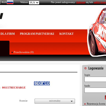
Waluta:
Nie jesteś zalogowany.
Zaloguj
się lub
załóż kont
DLA FIRM
PROGRAM PARTNERSKI
KONTAKT
Przechowalnia (0)
login
hasło
001157RECHARGE
u:
Rozmiar
uniwersalny
Rejestracja konta