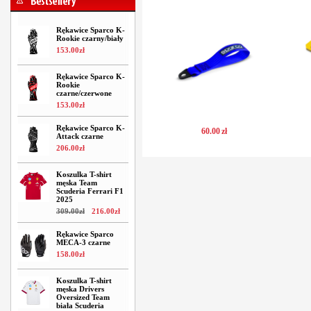
Rękawice Sparco K-
Rookie czarny/biały
153
.
00
zł
Rękawice Sparco K-
Rookie
czarne/czerwone
153
.
00
zł
Rękawice Sparco K-
60
.
00
zł
Attack czarne
206
.
00
zł
Koszulka T-shirt
męska Team
Scuderia Ferrari F1
2025
309
.
00
zł
216
.
00
zł
Rękawice Sparco
MECA-3 czarne
158
.
00
zł
Koszulka T-shirt
męska Drivers
Oversized Team
biała Scuderia