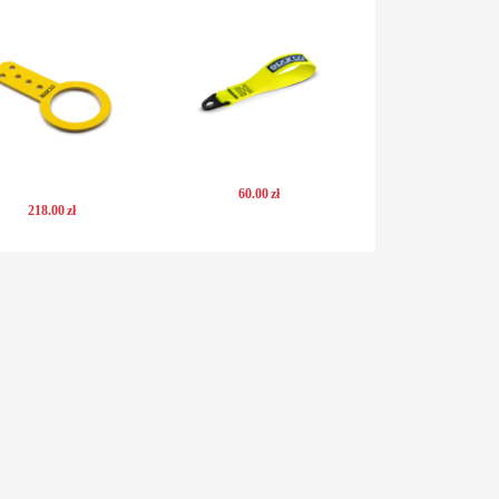
60
.
00
zł
218
.
00
zł