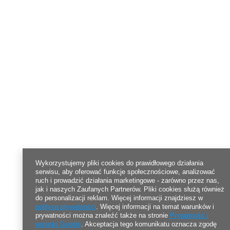
Wykorzystujemy pliki cookies do prawidłowego działania
serwisu, aby oferować funkcje społecznościowe, analizować
ruch i prowadzić działania marketingowe - zarówno przez nas,
jak i naszych Zaufanych Partnerów. Pliki cookies służą również
do personalizacji reklam. Więcej informacji znajdziesz w
polityce prywatności
. Więcej informacji na temat warunków i
prywatności można znaleźć także na stronie
Prywatność i
warunki Google
. Akceptacja tego komunikatu oznacza zgodę