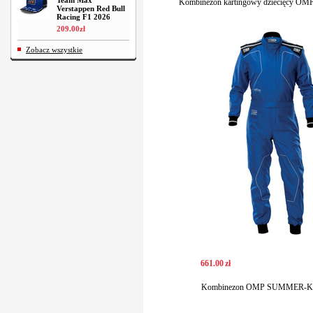
Team Max
Kombinezon kartingowy dziecięcy OMP
Verstappen Red Bull
Racing F1 2026
209
.
00
zł
Zobacz wszystkie
661
.
00
zł
Kombinezon OMP SUMMER-K n