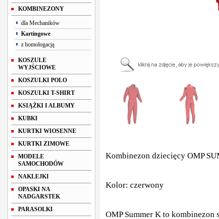
KOMBINEZONY
dla Mechaników
Kartingowe
z homologacją
KOSZULE
WYJŚCIOWE
KOSZULKI POLO
KOSZULKI T-SHIRT
KSIĄŻKI I ALBUMY
KUBKI
KURTKI WIOSENNE
KURTKI ZIMOWE
Kombinezon dziecięcy OMP 
MODELE
SAMOCHODÓW
NAKLEJKI
Kolor: czerwony
OPASKI NA
NADGARSTEK
PARASOLKI
OMP Summer K to kombinezon s