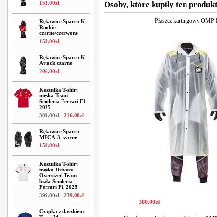
153
.
00
zł
Osoby, które kupiły ten produkt
Płaszcz kartingowy OMP
Rękawice Sparco K-
Rookie
czarne/czerwone
153
.
00
zł
Rękawice Sparco K-
Attack czarne
206
.
00
zł
Koszulka T-shirt
męska Team
Scuderia Ferrari F1
2025
309
.
00
zł
216
.
00
zł
Rękawice Sparco
MECA-3 czarne
158
.
00
zł
Koszulka T-shirt
męska Drivers
Oversized Team
biała Scuderia
Ferrari F1 2025
399
.
00
zł
239
.
00
zł
380
.
00
zł
Czapka z daszkiem