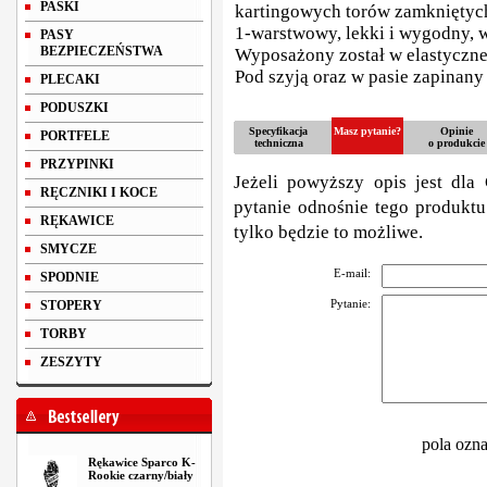
PASKI
kartingowych torów zamkniętyc
1-warstwowy, lekki i wygodny, 
PASY
BEZPIECZEŃSTWA
Wyposażony został w elastyczne
Pod szyją oraz w pasie zapinany 
PLECAKI
PODUSZKI
Specyfikacja
Masz pytanie?
Opinie
PORTFELE
techniczna
o produkcie
PRZYPINKI
Jeżeli powyższy opis jest dla 
RĘCZNIKI I KOCE
pytanie odnośnie tego produktu
RĘKAWICE
tylko będzie to możliwe.
SMYCZE
E-mail:
SPODNIE
Pytanie:
STOPERY
TORBY
ZESZYTY
pola ozn
Rękawice Sparco K-
Rookie czarny/biały