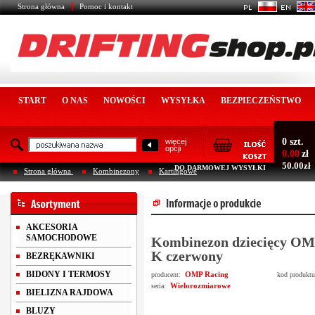
Strona główna
Pomoc i kontakt
START
O NAS
NOWOŚCI
WYSYŁKA
BEZPIECZEŃSTWO
0 szt.
więcej
opcji
0.00
zł
50.00zł
DO DARMOWEJ WYSYŁKI
Strona główna
Kombinezony
Kartingowe
AKCESORIA
SAMOCHODOWE
Kombinezon dziecięcy 
K czerwony
BEZRĘKAWNIKI
BIDONY I TERMOSY
OMP Racing
producent:
kod produkt
Wielorozmiarowe
seria:
BIELIZNA RAJDOWA
BLUZY