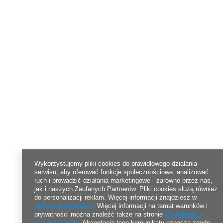
Wykorzystujemy pliki cookies do prawidłowego działania
serwisu, aby oferować funkcje społecznościowe, analizować
ruch i prowadzić działania marketingowe - zarówno przez nas,
jak i naszych Zaufanych Partnerów. Pliki cookies służą również
do personalizacji reklam. Więcej informacji znajdziesz w
polityce prywatności
. Więcej informacji na temat warunków i
prywatności można znaleźć także na stronie
Prywatność i
warunki Google
. Akceptacja tego komunikatu oznacza zgodę