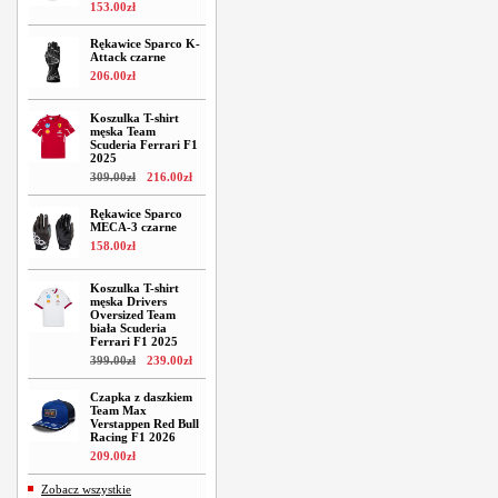
153
.
00
zł
Rękawice Sparco K-
Attack czarne
206
.
00
zł
Koszulka T-shirt
męska Team
Scuderia Ferrari F1
2025
309
.
00
zł
216
.
00
zł
Rękawice Sparco
MECA-3 czarne
158
.
00
zł
Koszulka T-shirt
męska Drivers
Oversized Team
biała Scuderia
Ferrari F1 2025
399
.
00
zł
239
.
00
zł
Czapka z daszkiem
Team Max
Verstappen Red Bull
Racing F1 2026
209
.
00
zł
Zobacz wszystkie