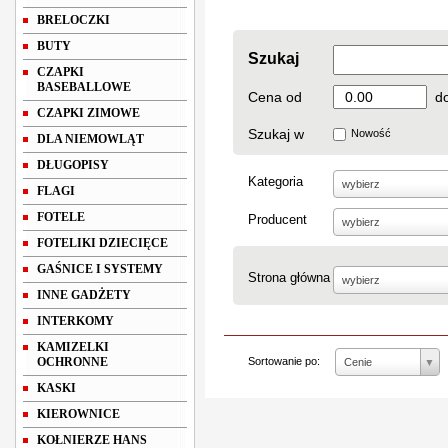
BRELOCZKI
BUTY
Szukaj
CZAPKI
BASEBALLOWE
Cena od
d
CZAPKI ZIMOWE
Szukaj w
Nowość
DLA NIEMOWLĄT
DŁUGOPISY
Kategoria
wybierz
FLAGI
FOTELE
Producent
wybierz
FOTELIKI DZIECIĘCE
GAŚNICE I SYSTEMY
Strona główna
wybierz
INNE GADŻETY
INTERKOMY
KAMIZELKI
OCHRONNE
Sortowanie po:
Cenie
KASKI
KIEROWNICE
KOŁNIERZE HANS