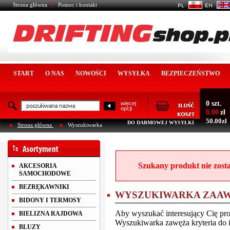
Strona główna
Pomoc i kontakt
START
O NAS
NOWOŚCI
WYSYŁKA
BEZPIECZEŃSTWO
0 szt.
więcej
opcji
0.00
zł
50.00zł
DO DARMOWEJ WYSYŁKI
Strona główna
Wyszukiwarka
Szukany produkt nie zosta
AKCESORIA
SAMOCHODOWE
BEZRĘKAWNIKI
WYSZUKIWARKA ZAA
BIDONY I TERMOSY
Aby wyszukać interesujący Cię pro
BIELIZNA RAJDOWA
Wyszukiwarka zawęża kryteria do i
BLUZY