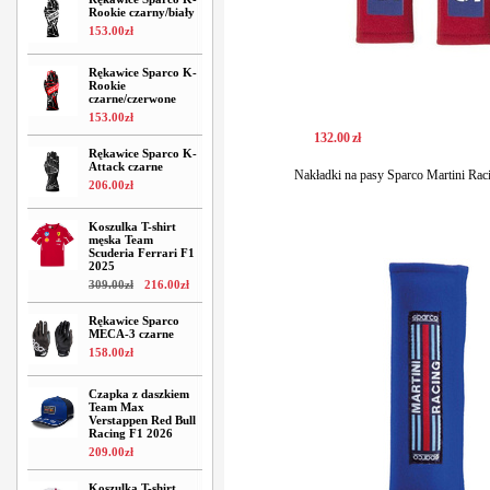
Rookie czarny/biały
153
.
00
zł
Rękawice Sparco K-
Rookie
czarne/czerwone
153
.
00
zł
132
.
00
zł
Rękawice Sparco K-
Attack czarne
Nakładki na pasy Sparco Martini Raci
206
.
00
zł
Koszulka T-shirt
męska Team
Scuderia Ferrari F1
2025
309
.
00
zł
216
.
00
zł
Rękawice Sparco
MECA-3 czarne
158
.
00
zł
Czapka z daszkiem
Team Max
Verstappen Red Bull
Racing F1 2026
209
.
00
zł
Koszulka T-shirt