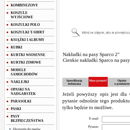
KOMBINEZONY
KOSZULE
WYJŚCIOWE
KOSZULKI POLO
KOSZULKI T-SHIRT
KSIĄŻKI I ALBUMY
KUBKI
Nakładki na pasy Sparco 2"
KURTKI WIOSENNE
Cienkie nakładki Sparco na pasy
KURTKI ZIMOWE
MODELE
SAMOCHODÓW
Specyfikacja
Masz pytanie?
Opinie
NAKLEJKI
techniczna
o produkcie
OPASKI NA
Jeżeli powyższy opis jest dla 
NADGARSTEK
pytanie odnośnie tego produktu
PARASOLKI
tylko będzie to możliwe.
PASKI
PASY
E-mail:
BEZPIECZEŃSTWA
Pytanie:
Akcesoria do pasów