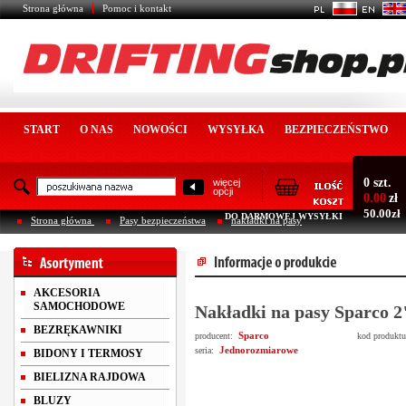
Strona główna
Pomoc i kontakt
START
O NAS
NOWOŚCI
WYSYŁKA
BEZPIECZEŃSTWO
0 szt.
więcej
opcji
0.00
zł
50.00zł
DO DARMOWEJ WYSYŁKI
Strona główna
Pasy bezpieczeństwa
nakładki na pasy
AKCESORIA
SAMOCHODOWE
Nakładki na pasy Sparco 2
BEZRĘKAWNIKI
Sparco
producent:
kod produkt
Jednorozmiarowe
seria:
BIDONY I TERMOSY
BIELIZNA RAJDOWA
BLUZY