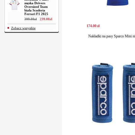
męska Drivers
Oversized Team
biała Scuderia
Ferrari F1 2025
399
.
00
zł
239
.
00
zł
174
.
00
zł
Zobacz wszystkie
Nakładki na pasy Sparco Mini ni