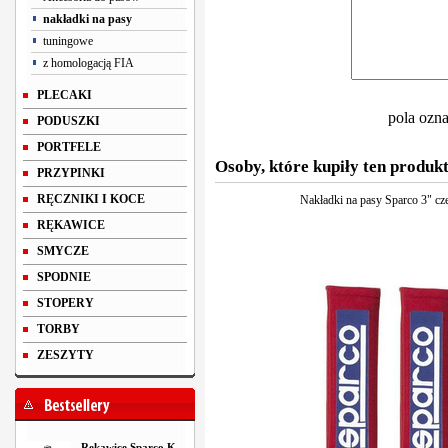
nakładki na pasy
tuningowe
z homologacją FIA
PLECAKI
pola ozn
PODUSZKI
PORTFELE
Osoby, które kupiły ten produkt
PRZYPINKI
RĘCZNIKI I KOCE
Nakładki na pasy Sparco 3" c
RĘKAWICE
SMYCZE
SPODNIE
STOPERY
TORBY
ZESZYTY
Rękawice Sparco K-