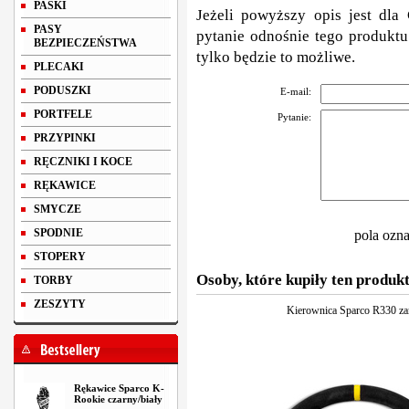
PASKI
Jeżeli powyższy opis jest dla 
PASY
pytanie odnośnie tego produktu
BEZPIECZEŃSTWA
tylko będzie to możliwe.
PLECAKI
PODUSZKI
E-mail:
PORTFELE
Pytanie:
PRZYPINKI
RĘCZNIKI I KOCE
RĘKAWICE
SMYCZE
SPODNIE
pola ozn
STOPERY
Osoby, które kupiły ten produkt
TORBY
ZESZYTY
Kierownica Sparco R330 z
Rękawice Sparco K-
Rookie czarny/biały