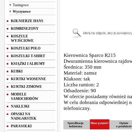
Tuningowe
Wyczynowe
KOŁNIERZE HANS
KOMBINEZONY
KOSZULE
WYJŚCIOWE
KOSZULKI POLO
Kierownica Sparco R215
KOSZULKI T-SHIRT
Dwuramienna kierownica rajdo
KSIĄŻKI I ALBUMY
Średnica: 350 mm
KUBKI
Materiał: zamsz
Klakson: tak
KURTKI WIOSENNE
Liczba ramion: 2
KURTKI ZIMOWE
Odsadzenie: 90
MODELE
W ofercie posiadamy również n
SAMOCHODÓW
W celu dobrania odpowiedniej n
NAKLEJKI
telefoniczny.
OPASKI NA
NADGARSTEK
Specyfikacja
Masz pytanie?
Opinie
PARASOLKI
techniczna
o produkcie