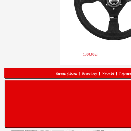
1300
.
00
zł
Strona główna
Bestsellery
Nowości
Rejestr