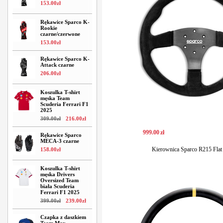
153
.
00
zł
Rękawice Sparco K-
Rookie
czarne/czerwone
153
.
00
zł
Rękawice Sparco K-
Attack czarne
206
.
00
zł
Koszulka T-shirt
męska Team
Scuderia Ferrari F1
2025
309
.
00
zł
216
.
00
zł
999
.
00
zł
Rękawice Sparco
MECA-3 czarne
Kierownica Sparco R215 Flat
158
.
00
zł
Koszulka T-shirt
męska Drivers
Oversized Team
biała Scuderia
Ferrari F1 2025
399
.
00
zł
239
.
00
zł
Czapka z daszkiem