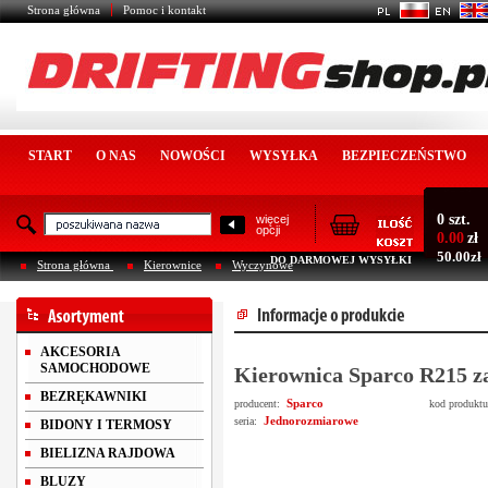
Strona główna
Pomoc i kontakt
START
O NAS
NOWOŚCI
WYSYŁKA
BEZPIECZEŃSTWO
0 szt.
więcej
opcji
0.00
zł
50.00zł
DO DARMOWEJ WYSYŁKI
Strona główna
Kierownice
Wyczynowe
AKCESORIA
SAMOCHODOWE
Kierownica Sparco R215 
BEZRĘKAWNIKI
Sparco
producent:
kod produkt
Jednorozmiarowe
seria:
BIDONY I TERMOSY
BIELIZNA RAJDOWA
BLUZY