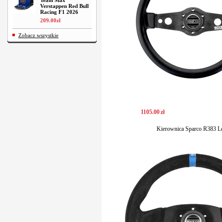
Team Max
Verstappen Red Bull
Racing F1 2026
209
.
00
zł
Zobacz wszystkie
1105
.
00
zł
Kierownica Sparco R383 L