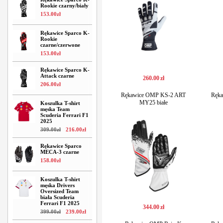
Rookie czarny/biały
153
.
00
zł
Rękawice Sparco K-
Rookie
czarne/czerwone
153
.
00
zł
Rękawice Sparco K-
Attack czarne
260
.
00
zł
206
.
00
zł
Rękawice OMP KS-2 ART
Ręk
MY25 białe
Koszulka T-shirt
męska Team
Scuderia Ferrari F1
2025
309
.
00
zł
216
.
00
zł
Rękawice Sparco
MECA-3 czarne
158
.
00
zł
Koszulka T-shirt
męska Drivers
Oversized Team
biała Scuderia
Ferrari F1 2025
344
.
00
zł
399
.
00
zł
239
.
00
zł