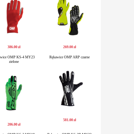
386
.
00
zł
269
.
00
zł
awice OMP KS-4 MY23
Rękawice OMP ARP czarne
zielone
581
.
00
zł
206
.
00
zł