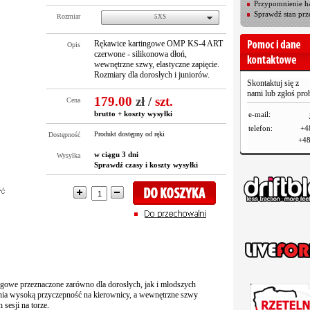
Przypomnienie ha
Sprawdź stan prz
Rozmiar
5XS
Rękawice kartingowe OMP KS-4 ART
Opis
czerwone - silikonowa dłoń,
wewnętrzne szwy, elastyczne zapięcie.
Rozmiary dla dorosłych i juniorów.
Skontaktuj się z
nami lub zgłoś pr
179.00
zł
/
szt.
Cena
brutto +
koszty wysyłki
e-mail:
telefon:
+4
Produkt dostępny od ręki
Dostępność
+48
w ciągu 3 dni
Wysyłka
Sprawdź czasy i koszty wysyłki
ngowe przeznaczone zarówno dla dorosłych, jak i młodszych
nia wysoką przyczepność na kierownicy, a wewnętrzne szwy
 sesji na torze.