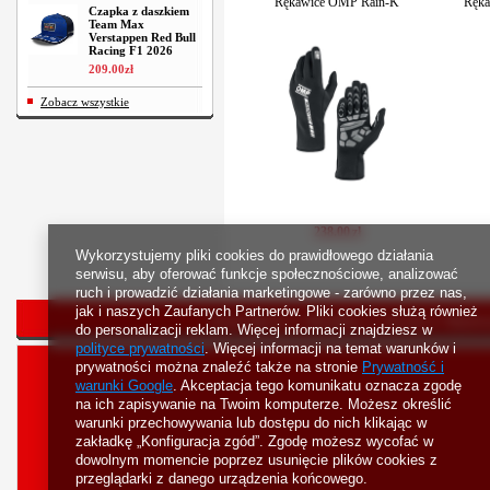
Rękawice OMP Rain-K
Ręk
Czapka z daszkiem
Team Max
Verstappen Red Bull
Racing F1 2026
209
.
00
zł
Zobacz wszystkie
238
.
00
zł
Wykorzystujemy pliki cookies do prawidłowego działania
serwisu, aby oferować funkcje społecznościowe, analizować
ruch i prowadzić działania marketingowe - zarówno przez nas,
jak i naszych Zaufanych Partnerów. Pliki cookies służą również
Strona główna
Bestsellery
Nowości
Rejestr
do personalizacji reklam. Więcej informacji znajdziesz w
polityce prywatności
. Więcej informacji na temat warunków i
prywatności można znaleźć także na stronie
Prywatność i
warunki Google
. Akceptacja tego komunikatu oznacza zgodę
na ich zapisywanie na Twoim komputerze. Możesz określić
warunki przechowywania lub dostępu do nich klikając w
zakładkę „Konfiguracja zgód”. Zgodę możesz wycofać w
dowolnym momencie poprzez usunięcie plików cookies z
przeglądarki z danego urządzenia końcowego.