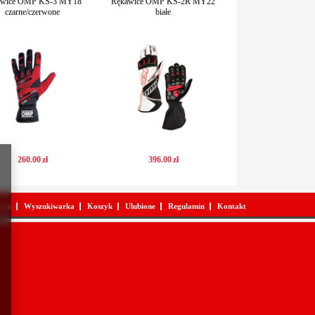
awice OMP KS-3 MY18
Rękawice OMP KS-2R MY22
czarne/czerwone
białe
260
.
00
zł
396
.
00
zł
acja
Wyszukiwarka
Koszyk
Ulubione
Regulamin
Kontakt