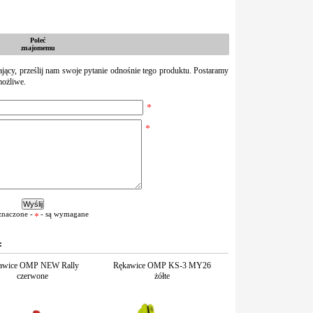
Poleć
znajomemu
zający, prześlij nam swoje pytanie odnośnie tego produktu. Postaramy
możliwe.
znaczone -
- są wymagane
:
awice OMP NEW Rally
Rękawice OMP KS-3 MY26
czerwone
żółte