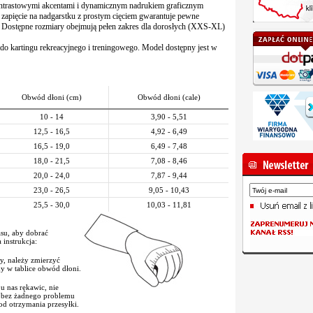
trastowymi akcentami i dynamicznym nadrukiem graficznym
 zapięcie na nadgarstku z prostym cięciem gwarantuje pewne
 Dostępne rozmiary obejmują pełen zakres dla dorosłych (XXS-XL)
 do kartingu rekreacyjnego i treningowego. Model dostępny jest w
Obwód dłoni (cm)
Obwód dłoni (cale)
10 - 14
3,90 - 5,51
12,5 - 16,5
4,92 - 6,49
16,5 - 19,0
6,49 - 7,48
18,0 - 21,5
7,08 - 8,46
20,0 - 24,0
7,87 - 9,44
23,0 - 26,5
9,05 - 10,43
25,5 - 30,0
10,03 - 11,81
su, aby dobrać
instrukcja:
y, należy zmierzyć
ny w tablice obwód dłoni.
 u nas rękawic, nie
z bez żadnego problemu
d otrzymania przesyłki.