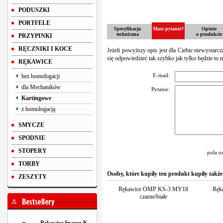
PODUSZKI
PORTFELE
Specyfikacja
Masz pytanie?
Opinie
techniczna
o produkcie
PRZYPINKI
RĘCZNIKI I KOCE
Jeżeli powyższy opis jest dla Ciebie niewystarc
się odpowiedzieć tak szybko jak tylko będzie to 
RĘKAWICE
E-mail:
bez homologacji
dla Mechaników
Pytanie:
Kartingowe
z homologacją
SMYCZE
SPODNIE
STOPERY
pola o
TORBY
Osoby, które kupiły ten produkt kupiły także
ZESZYTY
Rękawice OMP KS-3 MY18
Ręk
czarne/białe
Rękawice Sparco K-