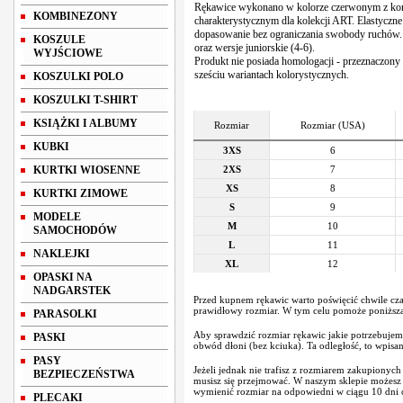
Rękawice wykonano w kolorze czerwonym z kon
KOMBINEZONY
charakterystycznym dla kolekcji ART. Elastyczne
dopasowanie bez ograniczania swobody ruchów.
KOSZULE
oraz wersje juniorskie (4-6).
WYJŚCIOWE
Produkt nie posiada homologacji - przeznaczony
sześciu wariantach kolorystycznych.
KOSZULKI POLO
KOSZULKI T-SHIRT
KSIĄŻKI I ALBUMY
Rozmiar
Rozmiar (USA)
KUBKI
3XS
6
KURTKI WIOSENNE
2XS
7
XS
8
KURTKI ZIMOWE
S
9
MODELE
M
10
SAMOCHODÓW
L
11
NAKLEJKI
XL
12
OPASKI NA
NADGARSTEK
Przed kupnem rękawic warto poświęcić chwile cza
prawidłowy rozmiar. W tym celu pomoże poniższa 
PARASOLKI
Aby sprawdzić rozmiar rękawic jakie potrzebujem
PASKI
obwód dłoni (bez kciuka). Ta odległość, to wpisa
PASY
Jeżeli jednak nie trafisz z rozmiarem zakupionych
BEZPIECZEŃSTWA
musisz się przejmować. W naszym sklepie możes
wymienić rozmiar na odpowiedni w ciągu 10 dni o
PLECAKI