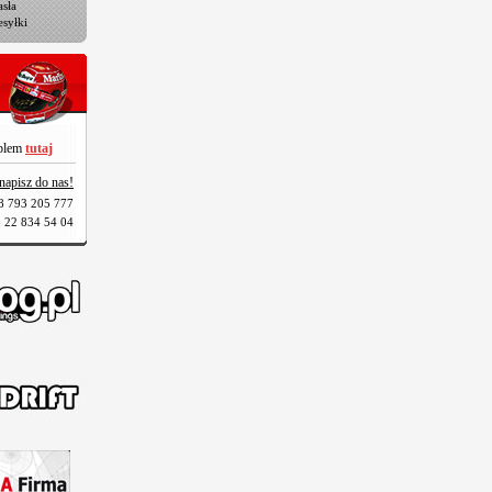
sła
esyłki
oblem
tutaj
napisz do nas!
8 793 205 777
 22 834 54 04