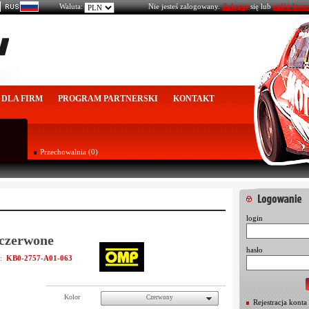
Waluta:
Nie jesteś zalogowany.
Zaloguj
się lub
załóż kont
DLA FIRM
PROGRAM PARTNERSKI
KONTAKT
Przechowalnia (0)
login
czerwone
hasło
KB0-2757-A01-063
u:
Kolor
Czerwony
Rejestracja konta