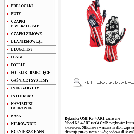
BRELOCZKI
BUTY
CZAPKI
BASEBALLOWE
CZAPKI ZIMOWE
DLA NIEMOWLĄT
DŁUGOPISY
FLAGI
FOTELE
FOTELIKI DZIECIĘCE
GAŚNICE I SYSTEMY
INNE GADŻETY
INTERKOMY
KAMIZELKI
OCHRONNE
KASKI
Rękawice OMP KS-4 ART czerwone
Model
KS-4 ART
marki
OMP
to rękawice karti
KIEROWNICE
kierowców. Silikonowa warstwa na dłoni zapew
KOŁNIERZE HANS
eliminują punkty tarcia o skórę podczas dłuższych