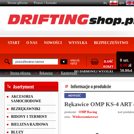
Strona główna
Pomoc i kontakt
START
O NAS
NOWOŚCI
WYSYŁKA
BEZPIECZEŃSTWO
0 szt.
więcej
opcji
0.00
zł
50.00zł
DO DARMOWEJ WYSYŁKI
Strona główna
Rękawice
Kartingowe
AKCESORIA
SAMOCHODOWE
Rękawice OMP KS-4 ART 
BEZRĘKAWNIKI
OMP Racing
producent:
kod produkt
BIDONY I TERMOSY
Wielorozmiarowe
seria:
BIELIZNA RAJDOWA
BLUZY