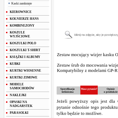
Kaski zamknięte
KIEROWNICE
KOŁNIERZE HANS
KOMBINEZONY
KOSZULE
WYJŚCIOWE
KOSZULKI POLO
KOSZULKI T-SHIRT
Zestaw mocujący wizjer kasku
KSIĄŻKI I ALBUMY
KUBKI
Zestaw śrub do mocowania wizj
Kompatybilny z modelami GP-R
KURTKI WIOSENNE
KURTKI ZIMOWE
MODELE
SAMOCHODÓW
Specyfikacja
Masz pytanie?
Opinie
techniczna
o produkcie
NAKLEJKI
Jeżeli powyższy opis jest dla 
OPASKI NA
NADGARSTEK
pytanie odnośnie tego produktu
PARASOLKI
tylko będzie to możliwe.