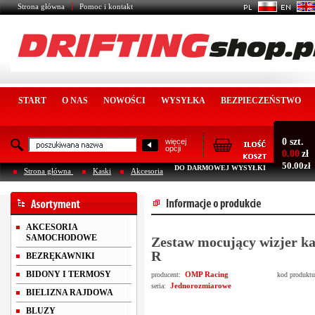
Strona główna
Pomoc i kontakt
START
O NAS
NOWOŚCI
WYSYŁKA
BEZPIECZEŃSTWO
0 szt.
więcej
opcji
0.00
zł
50.00zł
DO DARMOWEJ WYSYŁKI
Strona główna
Kaski
Akcesoria
AKCESORIA
SAMOCHODOWE
Zestaw mocujący wizjer 
R
BEZRĘKAWNIKI
BIDONY I TERMOSY
OMP Racing
producent:
kod produkt
Jednorozmiarowe
seria:
BIELIZNA RAJDOWA
BLUZY