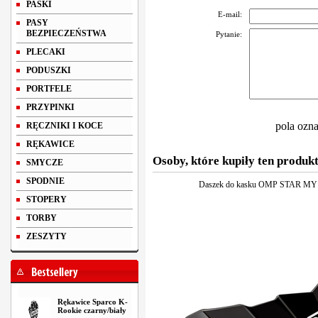
PASKI
E-mail:
PASY
BEZPIECZEŃSTWA
Pytanie:
PLECAKI
PODUSZKI
PORTFELE
PRZYPINKI
pola ozn
RĘCZNIKI I KOCE
RĘKAWICE
Osoby, które kupiły ten produkt
SMYCZE
SPODNIE
Daszek do kasku OMP STAR MY17
STOPERY
TORBY
ZESZYTY
Rękawice Sparco K-
Rookie czarny/biały