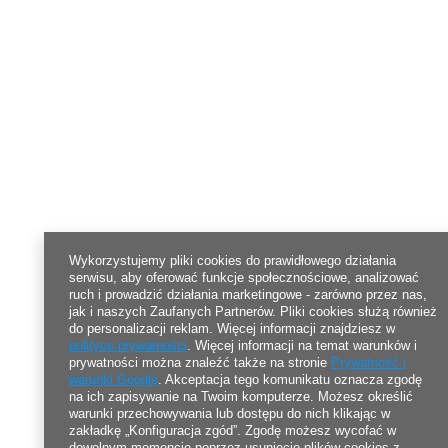
Wykorzystujemy pliki cookies do prawidłowego działania
serwisu, aby oferować funkcje społecznościowe, analizować
ruch i prowadzić działania marketingowe - zarówno przez nas,
jak i naszych Zaufanych Partnerów. Pliki cookies służą również
do personalizacji reklam. Więcej informacji znajdziesz w
polityce prywatności
. Więcej informacji na temat warunków i
prywatności można znaleźć także na stronie
Prywatność i
warunki Google
. Akceptacja tego komunikatu oznacza zgodę
na ich zapisywanie na Twoim komputerze. Możesz określić
warunki przechowywania lub dostępu do nich klikając w
zakładkę „Konfiguracja zgód”. Zgodę możesz wycofać w
dowolnym momencie poprzez usunięcie plików cookies z