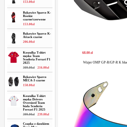
153
.
00
zł
Rękawice Sparco K-
Rookie
czarne/czerwone
153
.
00
zł
Rękawice Sparco K-
Attack czarne
206
.
00
zł
Koszulka T-shirt
68
.
00
zł
męska Team
Scuderia Ferrari F1
Wizjer OMP GP-R/GP-R K blue
2025
309
.
00
zł
216
.
00
zł
Rękawice Sparco
MECA-3 czarne
158
.
00
zł
Koszulka T-shirt
męska Drivers
Oversized Team
biała Scuderia
Ferrari F1 2025
399
.
00
zł
239
.
00
zł
Czapka z daszkiem