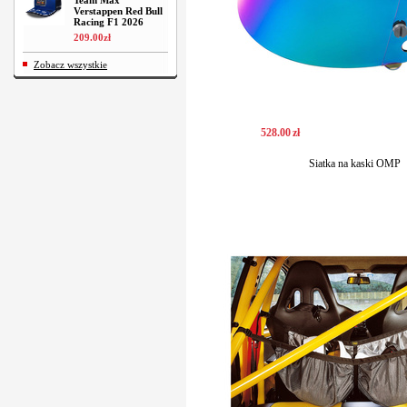
Team Max
Verstappen Red Bull
Racing F1 2026
209
.
00
zł
Zobacz wszystkie
528
.
00
zł
Siatka na kaski OMP