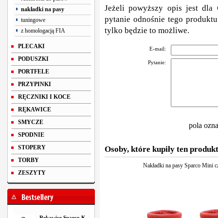
Jeżeli powyższy opis jest dla 
nakładki na pasy
pytanie odnośnie tego produktu
tuningowe
tylko będzie to możliwe.
z homologacją FIA
PLECAKI
E-mail:
PODUSZKI
Pytanie:
PORTFELE
PRZYPINKI
RĘCZNIKI I KOCE
RĘKAWICE
SMYCZE
pola ozn
SPODNIE
STOPERY
Osoby, które kupiły ten produkt
TORBY
Nakładki na pasy Sparco Mini 
ZESZYTY
Rękawice Sparco K-