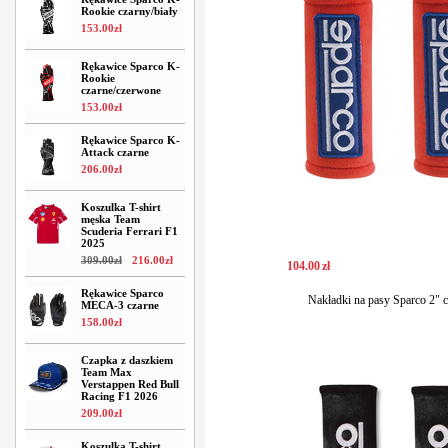
Rookie czarny/biały
153
.
00
zł
Rękawice Sparco K-
Rookie
czarne/czerwone
153
.
00
zł
Rękawice Sparco K-
Attack czarne
206
.
00
zł
Koszulka T-shirt
męska Team
Scuderia Ferrari F1
2025
309
.
00
zł
216
.
00
zł
104
.
00
zł
Rękawice Sparco
Nakładki na pasy Sparco 2" c
MECA-3 czarne
158
.
00
zł
Czapka z daszkiem
Team Max
Verstappen Red Bull
Racing F1 2026
209
.
00
zł
Koszulka T-shirt