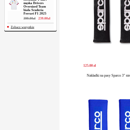
męska Drivers
Oversized Team
biała Scuderia
Ferrari F1 2025
399
.
00
zł
239
.
00
zł
Zobacz wszystkie
125
.
00
zł
Nakładki na pasy Sparco 3" nie