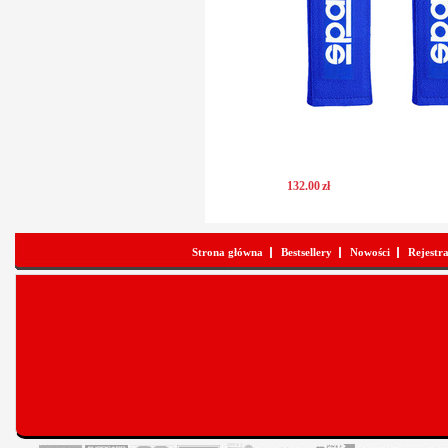
132
.
00
zł
Strona główna
Bestsellery
Nowości
Rejestr