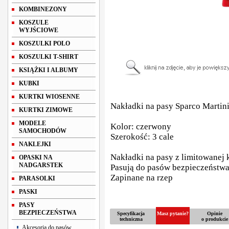
KOMBINEZONY
KOSZULE
WYJŚCIOWE
KOSZULKI POLO
KOSZULKI T-SHIRT
KSIĄŻKI I ALBUMY
KUBKI
KURTKI WIOSENNE
Nakładki na pasy Sparco Martin
KURTKI ZIMOWE
MODELE
Kolor: czerwony
SAMOCHODÓW
Szerokość: 3 cale
NAKLEJKI
Nakładki na pasy z limitowanej 
OPASKI NA
NADGARSTEK
Pasują do pasów bezpieczeństwa 
Zapinane na rzep
PARASOLKI
PASKI
PASY
BEZPIECZEŃSTWA
Specyfikacja
Masz pytanie?
Opinie
techniczna
o produkcie
Akcesoria do pasów