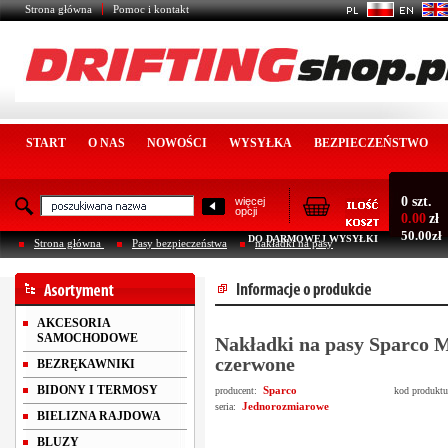
Strona główna
Pomoc i kontakt
START
O NAS
NOWOŚCI
WYSYŁKA
BEZPIECZEŃSTWO
0 szt.
więcej
opcji
0.00
zł
50.00zł
DO DARMOWEJ WYSYŁKI
Strona główna
Pasy bezpieczeństwa
nakładki na pasy
AKCESORIA
SAMOCHODOWE
Nakładki na pasy Sparco M
czerwone
BEZRĘKAWNIKI
BIDONY I TERMOSY
Sparco
producent:
kod produkt
Jednorozmiarowe
seria:
BIELIZNA RAJDOWA
BLUZY