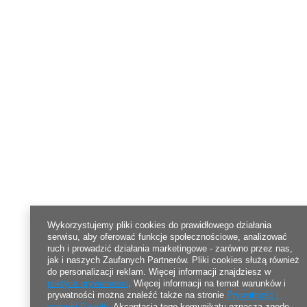
Wykorzystujemy pliki cookies do prawidłowego działania
serwisu, aby oferować funkcje społecznościowe, analizować
ruch i prowadzić działania marketingowe - zarówno przez nas,
jak i naszych Zaufanych Partnerów. Pliki cookies służą również
do personalizacji reklam. Więcej informacji znajdziesz w
polityce prywatności
. Więcej informacji na temat warunków i
prywatności można znaleźć także na stronie
Prywatność i
warunki Google
. Akceptacja tego komunikatu oznacza zgodę