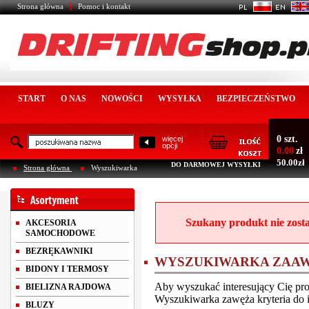
Strona główna
Pomoc i kontakt
START
O NAS
NOWOŚCI
WYSYŁKA
BEZPIECZEŃSTWO
0 szt.
więcej
opcji
0.00
zł
50.00zł
DO DARMOWEJ WYSYŁKI
Strona główna
Wyszukiwarka
Szukany produkt nie zosta
AKCESORIA
SAMOCHODOWE
BEZRĘKAWNIKI
WYSZUKIWARKA ZAA
BIDONY I TERMOSY
Aby wyszukać interesujący Cię pro
BIELIZNA RAJDOWA
Wyszukiwarka zawęża kryteria do i
BLUZY