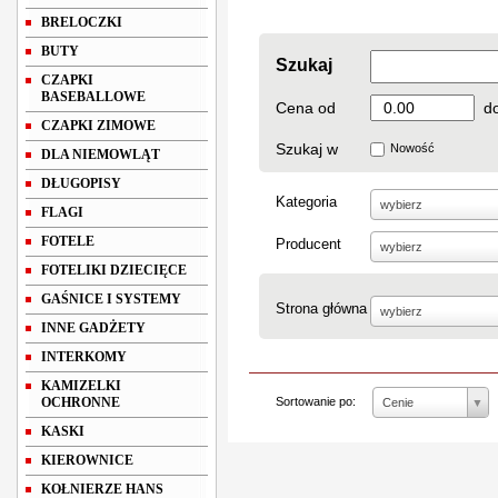
BRELOCZKI
BUTY
Szukaj
CZAPKI
BASEBALLOWE
Cena od
d
CZAPKI ZIMOWE
Szukaj w
Nowość
DLA NIEMOWLĄT
DŁUGOPISY
Kategoria
wybierz
FLAGI
FOTELE
Producent
wybierz
FOTELIKI DZIECIĘCE
GAŚNICE I SYSTEMY
Strona główna
wybierz
INNE GADŻETY
INTERKOMY
KAMIZELKI
OCHRONNE
Sortowanie po:
Cenie
KASKI
KIEROWNICE
KOŁNIERZE HANS