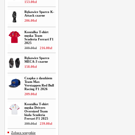
153
.
00
zł
Rękawice Sparco K-
Attack czarne
206
.
00
zł
Koszulka T-shirt
męska Team
Scuderia Ferrari F1
2025
309
.
00
zł
216
.
00
zł
Rękawice Sparco
MECA-3 czarne
158
.
00
zł
Czapka z daszkiem
Team Max
Verstappen Red Bull
Racing F1 2026
209
.
00
zł
Koszulka T-shirt
męska Drivers
Oversized Team
biała Scuderia
Ferrari F1 2025
399
.
00
zł
239
.
00
zł
Zobacz wszystkie