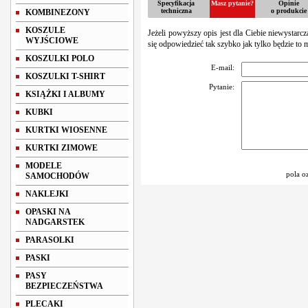
Specyfikacja
Masz pytanie?
Opinie
techniczna
o produkcie
KOMBINEZONY
KOSZULE
Jeżeli powyższy opis jest dla Ciebie niewystarc
WYJŚCIOWE
się odpowiedzieć tak szybko jak tylko będzie to 
KOSZULKI POLO
E-mail:
KOSZULKI T-SHIRT
Pytanie:
KSIĄŻKI I ALBUMY
KUBKI
KURTKI WIOSENNE
KURTKI ZIMOWE
MODELE
pola o
SAMOCHODÓW
NAKLEJKI
OPASKI NA
NADGARSTEK
PARASOLKI
PASKI
PASY
BEZPIECZEŃSTWA
PLECAKI