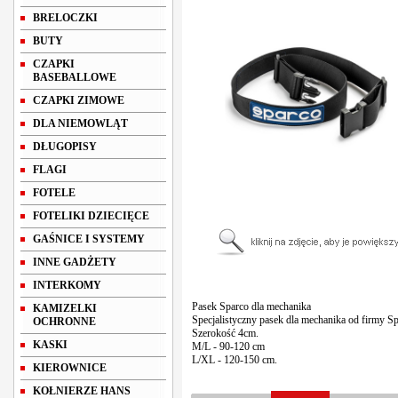
BRELOCZKI
BUTY
CZAPKI
BASEBALLOWE
CZAPKI ZIMOWE
DLA NIEMOWLĄT
DŁUGOPISY
FLAGI
FOTELE
FOTELIKI DZIECIĘCE
GAŚNICE I SYSTEMY
INNE GADŻETY
INTERKOMY
Pasek Sparco dla mechanika
KAMIZELKI
Specjalistyczny pasek dla mechanika od firmy Sp
OCHRONNE
Szerokość 4cm.
KASKI
M/L - 90-120 cm
L/XL - 120-150 cm.
KIEROWNICE
KOŁNIERZE HANS