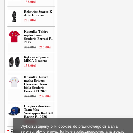
153
.
00
zł
Rękawice Sparco K-
Attack czarne
206
.
00
zł
Koszulka T-shirt
męska Team
Scuderia Ferrari F1
2025
309
.
00
zł
216
.
00
zł
Rękawice Sparco
MECA-3 czarne
158
.
00
zł
Koszulka T-shirt
męska Drivers
Oversized Team
biała Scuderia
Ferrari F1 2025
399
.
00
zł
239
.
00
zł
Czapka z daszkiem
Team Max
Verstappen Red Bull
Racing F1 2026
209
.
00
zł
Wykorzystujemy pliki cookies do prawidłowego działania
Zobacz wszystkie
serwisu, aby oferować funkcje społecznościowe, analizować