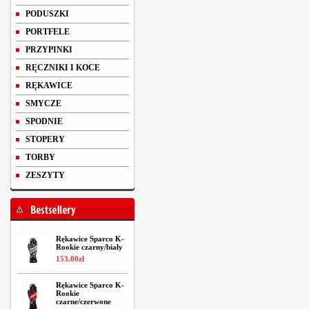
PODUSZKI
PORTFELE
PRZYPINKI
RĘCZNIKI I KOCE
RĘKAWICE
SMYCZE
SPODNIE
STOPERY
TORBY
ZESZYTY
Rękawice Sparco K-
Rookie czarny/biały
153
.
00
zł
Rękawice Sparco K-
Rookie
czarne/czerwone