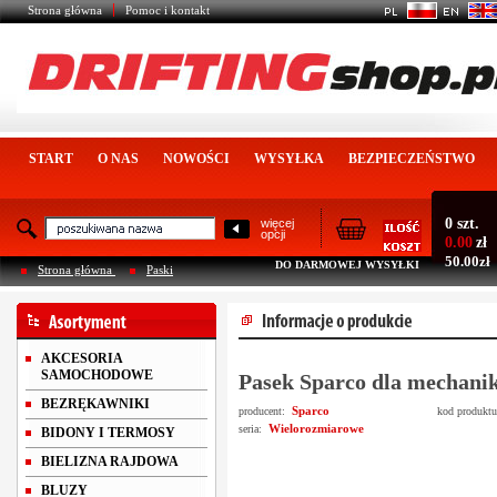
Strona główna
Pomoc i kontakt
START
O NAS
NOWOŚCI
WYSYŁKA
BEZPIECZEŃSTWO
0 szt.
więcej
opcji
0.00
zł
50.00zł
DO DARMOWEJ WYSYŁKI
Strona główna
Paski
AKCESORIA
SAMOCHODOWE
Pasek Sparco dla mechani
BEZRĘKAWNIKI
Sparco
producent:
kod produkt
Wielorozmiarowe
seria:
BIDONY I TERMOSY
BIELIZNA RAJDOWA
BLUZY