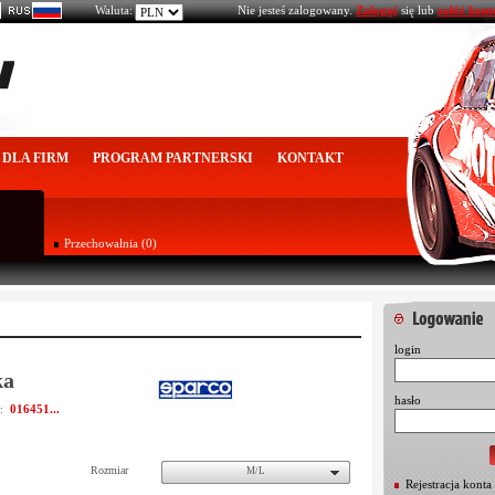
Waluta:
Nie jesteś zalogowany.
Zaloguj
się lub
załóż kont
DLA FIRM
PROGRAM PARTNERSKI
KONTAKT
Przechowalnia (0)
login
ka
hasło
016451...
u:
Rozmiar
M/L
Rejestracja konta