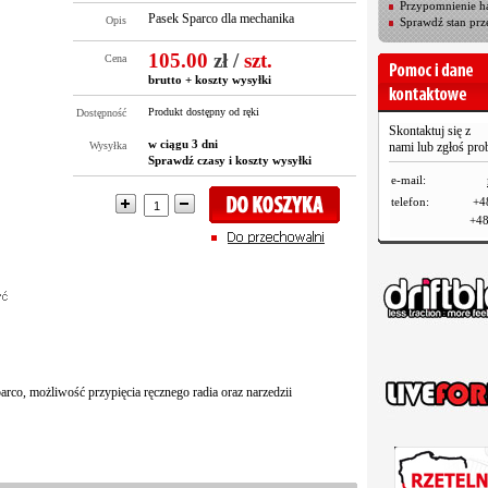
Przypomnienie ha
Pasek Sparco dla mechanika
Opis
Sprawdź stan prz
105.00
zł
/
szt.
Cena
brutto +
koszty wysyłki
Produkt dostępny od ręki
Dostępność
Skontaktuj się z
w ciągu 3 dni
Wysyłka
nami lub zgłoś pr
Sprawdź czasy i koszty wysyłki
e-mail:
telefon:
+4
+48
arco, możliwość przypięcia ręcznego radia oraz narzedzii