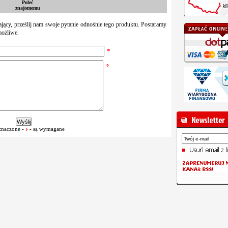
Poleć
znajomemu
zający, prześlij nam swoje pytanie odnośnie tego produktu. Postaramy
możliwe.
znaczone -
- są wymagane