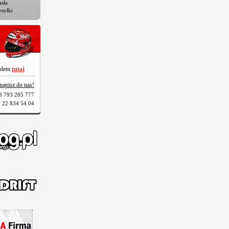
sła
esyłki
oblem
tutaj
napisz do nas!
8 793 205 777
 22 834 54 04