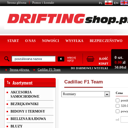
Strona główna
Pomoc i kontakt
START
O NAS
NOWOŚCI
WYSYŁKA
BEZPIECZEŃSTWO
0 szt.
więcej
opcji
0.00
zł
50.00zł
DO DARMOWEJ WYSYŁKI
Strona główna
Cadillac F1 Team
Cadillac F1 Team
AKCESORIA
Cena
Rozmiary
SAMOCHODOWE
poniż
BEZRĘKAWNIKI
320.0
BIDONY I TERMOSY
powy
BIELIZNA RAJDOWA
od
BLUZY