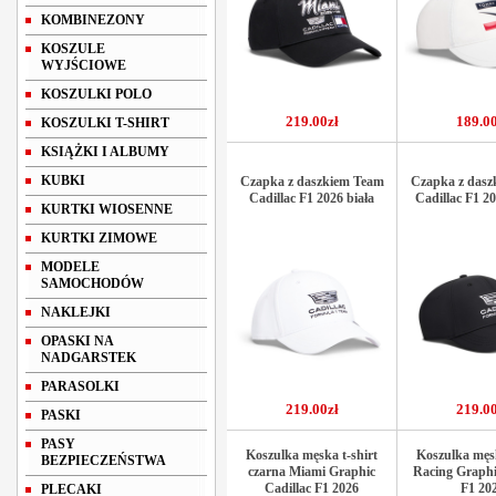
KOMBINEZONY
KOSZULE
WYJŚCIOWE
KOSZULKI POLO
219.00zł
189.00
KOSZULKI T-SHIRT
KSIĄŻKI I ALBUMY
KUBKI
Czapka z daszkiem Team
Czapka z dasz
Cadillac F1 2026 biała
Cadillac F1 2
KURTKI WIOSENNE
KURTKI ZIMOWE
MODELE
SAMOCHODÓW
NAKLEJKI
OPASKI NA
NADGARSTEK
PARASOLKI
219.00zł
219.00
PASKI
PASY
Koszulka męska t-shirt
Koszulka męsk
BEZPIECZEŃSTWA
czarna Miami Graphic
Racing Graphi
Cadillac F1 2026
F1 20
PLECAKI