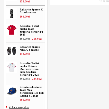
<< poprz
153
.
00
zł
Rękawice Sparco K-
Attack czarne
206
.
00
zł
Koszulka T-shirt
męska Team
Scuderia Ferrari F1
2025
309
.
00
zł
216
.
00
zł
Rękawice Sparco
MECA-3 czarne
158
.
00
zł
Koszulka T-shirt
męska Drivers
Oversized Team
biała Scuderia
Ferrari F1 2025
399
.
00
zł
239
.
00
zł
Czapka z daszkiem
Team Max
Verstappen Red Bull
Racing F1 2026
209
.
00
zł
Zobacz wszystkie