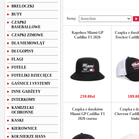
BRELOCZKI
BUTY
Sortuj:
CZAPKI
BASEBALLOWE
Kapelusz Miami GP
Czapka z das
CZAPKI ZIMOWE
Cadillac F1 2026
Trucker Cadill
DLA NIEMOWLĄT
DŁUGOPISY
FLAGI
FOTELE
FOTELIKI DZIECIĘCE
GAŚNICE I SYSTEMY
INNE GADŻETY
259.00zł
189.00
INTERKOMY
KAMIZELKI
Czapka z daszkiem
Czapka z d
OCHRONNE
Miami GP Cadillac F1
Chevron Cadill
2026 czarna
biała
KASKI
KIEROWNICE
KOŁNIERZE HANS