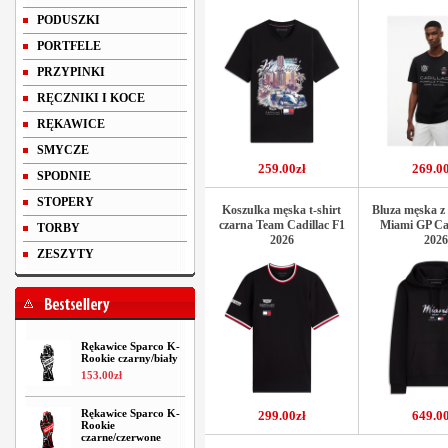
PODUSZKI
PORTFELE
PRZYPINKI
RĘCZNIKI I KOCE
RĘKAWICE
SMYCZE
259.00zł
269.00
SPODNIE
STOPERY
Koszulka męska t-shirt
Bluza męska z
czarna Team Cadillac F1
Miami GP Cad
TORBY
2026
2026
ZESZYTY
Rękawice Sparco K-
Rookie czarny/biały
153
.
00
zł
Rękawice Sparco K-
299.00zł
649.00
Rookie
czarne/czerwone