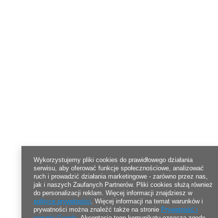
Wykorzystujemy pliki cookies do prawidłowego działania
serwisu, aby oferować funkcje społecznościowe, analizować
ruch i prowadzić działania marketingowe - zarówno przez nas,
jak i naszych Zaufanych Partnerów. Pliki cookies służą również
do personalizacji reklam. Więcej informacji znajdziesz w
polityce prywatności
. Więcej informacji na temat warunków i
prywatności można znaleźć także na stronie
Prywatność i
warunki Google
. Akceptacja tego komunikatu oznacza zgodę